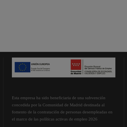
Esta empresa ha sido beneficiaria de una subvención
concedida por la Comunidad de Madrid destinada al
fomento de la contratación de personas desempleadas en
el marco de las políticas activas de empleo 2026