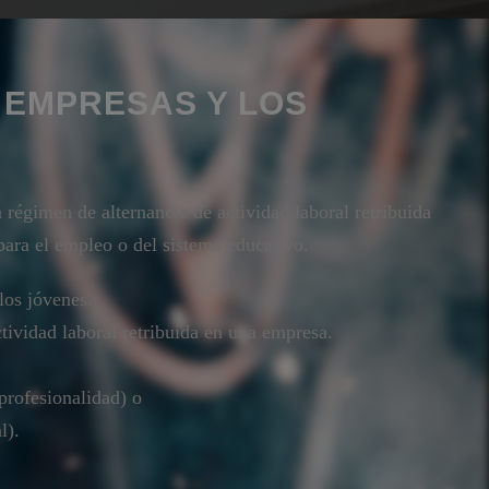
 EMPRESAS Y LOS
n régimen de alternancia de actividad laboral retribuida
para el empleo o del sistema educativo.
los jóvenes.
ctividad laboral retribuida en una empresa.
profesionalidad) o
l).