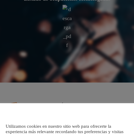
VENTAJAS ECONÓMICAS
Coste 0 en cotizaciones a la Seguridad Social. Las
empresas con plantilla hasta 250 trabajadores
Utilizamos cookies en nuestro sitio web para ofrecerte la
experiencia más relevante recordando tus preferencias y visitas
pueden bonificar hasta el 100 % de los seguros