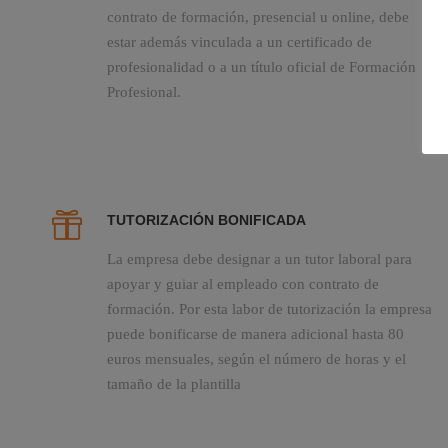
contrato de formación, presencial u online, debe
estar además vinculada a un certificado de
profesionalidad o a un título oficial de Formación
Profesional.
TUTORIZACIÓN BONIFICADA
La empresa debe designar a un tutor laboral para
apoyar y guiar al empleado con contrato de
formación. Por esta labor de tutorización la empresa
puede bonificarse de manera adicional hasta 80
euros mensuales, según el número de horas y el
tamaño de la plantilla