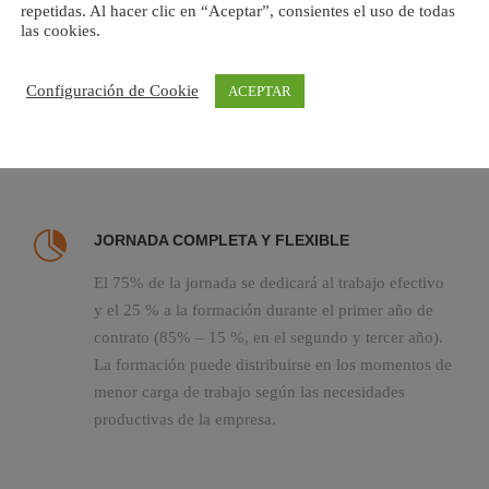
repetidas. Al hacer clic en “Aceptar”, consientes el uso de todas
sociales en sus contratos de formación si cumplen
las cookies.
los requisitos establecidos en la ley. Para más
empleados sería el 75%. En caso de no poder
Configuración de Cookie
ACEPTAR
bonificarse los seguros sociales, la cotización del
contrato de formación es siempre fija y reducida:
106,86 euros al mes en 2017.
JORNADA COMPLETA Y FLEXIBLE
El 75% de la jornada se dedicará al trabajo efectivo
y el 25 % a la formación durante el primer año de
contrato (85% – 15 %, en el segundo y tercer año).
La formación puede distribuirse en los momentos de
menor carga de trabajo según las necesidades
productivas de la empresa.