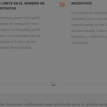
N LÍMITE EN EL NÚMERO DE
INCENTIVOS
NTRATOS
Conversión en indefinido
empresa puede tener tantos
trabajador pasa a ser in
tratos de formación como
empresa puede recibir 
esite y un trabajador puede
anuales durante 3 años (
ver a ser contratado para la
hombre), y 1.800 € (si s
mación si lo hace en una
una mujer).
ividad laboral distinta
as Asesorías colaborados una aplicación para la gestión integ