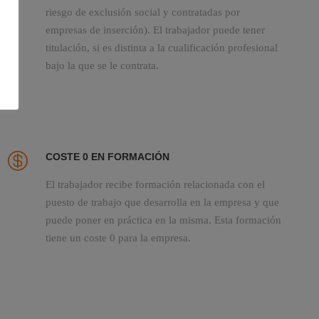
riesgo de exclusión social y contratadas por
empresas de inserción). El trabajador puede tener
titulación, si es distinta a la cualificación profesional
bajo la que se le contrata.
COSTE 0 EN FORMACIÓN
El trabajador recibe formación relacionada con el
puesto de trabajo que desarrolla en la empresa y que
puede poner en práctica en la misma. Esta formación
tiene un coste 0 para la empresa.