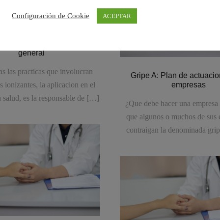
Configuración de Cookie
ACEPTAR
de Rayos X con diagnostico
general
as las practicas que involucran
Gripe A: Plan de actuacio
s ionizantes, la aplicacion en el
empresas
 salud, es la responsable de […]
¿Que debe hacer una empresa 
que algunos o muchos de sus
contraigan la denominada gri