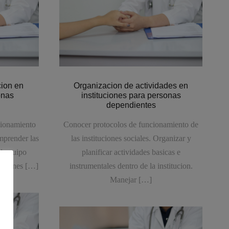
cion en
Organizacion de actividades en
onas
instituciones para personas
dependientes
cionamiento
Conocer protocolos de funcionamiento de
omprender las
las instituciones sociales. Organizar y
l equipo
planificar actividades basicas e
funciones […]
instrumentales dentro de la institucion.
Manejar […]