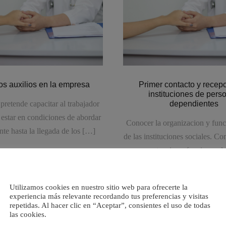
os auxilios en la empresa
Primer contacto y recep
instituciones de pers
pretende capacitar al trabajador
dependientes
estar en condiciones de abordar
Conocer la organizacion y fun
nte hasta la llegada de los […]
de las instituciones sociales. C
competencias y funciones de
multidisciplinar. Describir las 
Utilizamos cookies en nuestro sitio web para ofrecerte la
experiencia más relevante recordando tus preferencias y visitas
repetidas. Al hacer clic en “Aceptar”, consientes el uso de todas
las cookies.