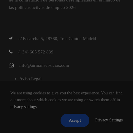
las políticas activas de empleo 2026
c/ Escarcha 5, 28760, Tres Cantos-Madrid
(+34) 665 572 839
info@airmanservicios.com
Aviso Legal
Política de Privacidad
We are using cookies to give you the best experience. You can find
Política de Cookies
out more about which cookies we are using or switch them off in
privacy settings
.
AIRMAN SERVICIOS DE RESTAURACION S.L.
Privacy Settings
Accept
®2026
TODOS LOS DERECHOS RESERVADOS.