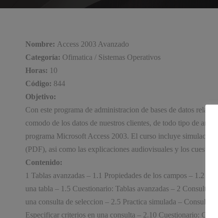
Nombre:
Access 2003 Avanzado
Categoría:
Ofimatica / Sistemas Operativos
Horas:
10
Código:
844
Objetivo:
Con este programa de administracion de bases de datos relacion
comodo de los datos de nuestros clientes, de todo tipo de arch
programa Microsoft Access 2003. El curso incluye simulaciones
(PDF), asi como las explicaciones audiovisuales y los cuestiona
Contenido:
1 Tablas avanzadas – 1.1 Propiedades de los campos – 1.2 Aplic
una tabla – 1.5 Cuestionario: Tablas avanzadas – 2 Consultas d
una consulta de seleccion – 2.5 Practica simulada – Consulta d
Especificar criterios en una consulta – 2.10 Cuestionario: Cons