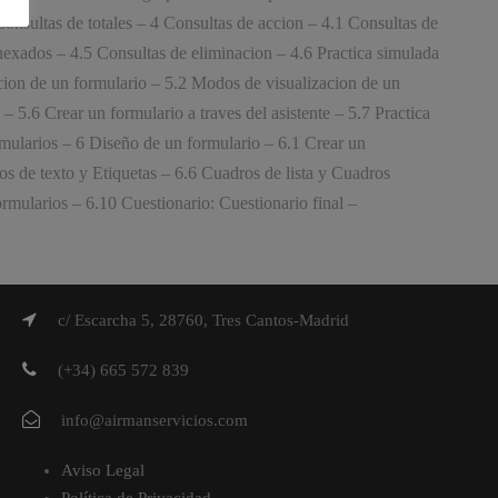
 Consultas de totales – 4 Consultas de accion – 4.1 Consultas de
anexados – 4.5 Consultas de eliminacion – 4.6 Practica simulada
icion de un formulario – 5.2 Modos de visualizacion de un
5.6 Crear un formulario a traves del asistente – 5.7 Practica
rmularios – 6 Diseño de un formulario – 6.1 Crear un
s de texto y Etiquetas – 6.6 Cuadros de lista y Cuadros
mularios – 6.10 Cuestionario: Cuestionario final –
c/ Escarcha 5, 28760, Tres Cantos-Madrid
(+34) 665 572 839
info@airmanservicios.com
Aviso Legal