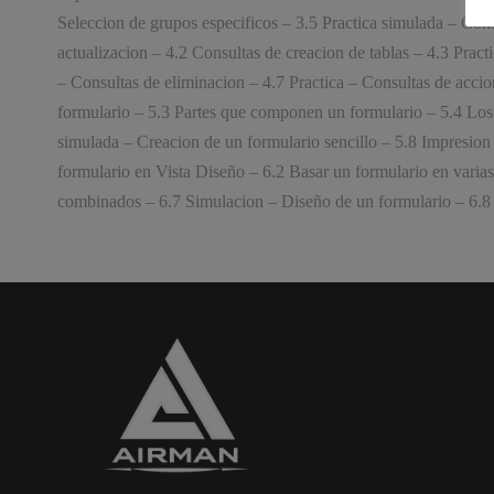
Seleccion de grupos especificos – 3.5 Practica simulada – Consu
actualizacion – 4.2 Consultas de creacion de tablas – 4.3 Prac
– Consultas de eliminacion – 4.7 Practica – Consultas de acci
formulario – 5.3 Partes que componen un formulario – 5.4 Los f
simulada – Creacion de un formulario sencillo – 5.8 Impresion
formulario en Vista Diseño – 6.2 Basar un formulario en varia
combinados – 6.7 Simulacion – Diseño de un formulario – 6.8 P