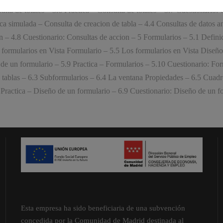
lta de totales – 3.6 Practica – Consulta de totales – 3.7 Cuestionario:
tica simulada – Consulta de creacion de tabla – 4.4 Consultas de datos 
on – 4.8 Cuestionario: Consultas de accion – 5 Formularios – 5.1 Defin
ormularios en Vista Formulario – 5.5 Los formularios en Vista Diseño – 
 de un formulario – 5.9 Practica – Formularios – 5.10 Cuestionario: Fo
s tablas – 6.3 Subformularios – 6.4 La ventana Propiedades – 6.5 Cuadro
ractica – Diseño de un formulario – 6.9 Cuestionario: Diseño de un for
Esta empresa ha sido beneficiaria de una subvención
concedida por la Comunidad de Madrid destinada al