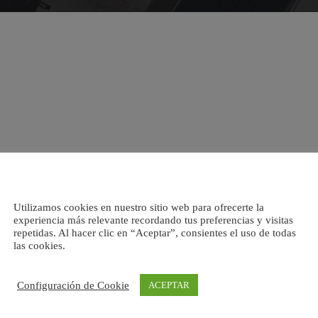
ales podemos manejar el conjunto de datos que nos rodea en nuestra act
ivo profesional o de nuestra biblioteca privada, por poner algunos ejem
 del programa real por lo que no es imprescindible tenerlo instalado. 
Utilizamos cookies en nuestro sitio web para ofrecerte la
rios.
experiencia más relevante recordando tus preferencias y visitas
repetidas. Al hacer clic en “Aceptar”, consientes el uso de todas
las cookies.
acion de la regla de validacion – 1.3 Aplicacion de la mascara de entra
e seleccion – 2.1 Video real – Definicion de una consulta – 2.2 Las con
Configuración de Cookie
ACEPTAR
e seleccion – 2.6 Operadores logicos – 2.7 Video real – Operadores com
ultas de seleccion – criterios – 3 Consultas de totales – 3.1 Agrupar re