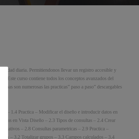
ividad diaria. Permitiendonos llevar un registro accesible y
plos. Este curso contiene todos los conceptos avanzados del
Ademas son numerosas las practicas” paso a paso” descargables
da – 1.4 Practica – Modificar el diseño e introducir datos en
sultas en Vista Diseño – 2.3 Tipos de consultas – 2.4 Crear
parativos – 2.8 Consultas parametricas – 2.9 Practica –
gistros – 3.2 Totalizar grupos – 3.3 Campos calculados – 3.4