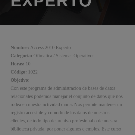
EXPERTO
Nombre:
Access 2010 Experto
Categoría:
Ofimatica / Sistemas Operativos
Horas:
10
Código:
1022
Objetivo:
Con este programa de administracion de bases de datos
relacionales podemos manejar el conjunto de datos que nos
rodea en nuestra actividad diaria. Nos permite mantener un
registro accesible y comodo de los datos de nuestros
clientes, de todo tipo de archivo profesional o de nuestra
biblioteca privada, por poner algunos ejemplos. Este curso