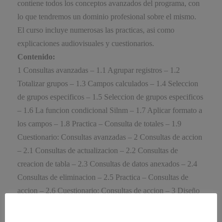
contiene todos los conceptos avanzados del programa, con
lo que tendremos un dominio profesional sobre el mismo.
El curso incluye numerosas las practicas, asi como
explicaciones audiovisuales y cuestionarios.
Contenido:
1 Consultas avanzadas – 1.1 Agrupar registros – 1.2
Totalizar grupos – 1.3 Campos calculados – 1.4 Seleccion
de grupos especificos – 1.5 Seleccion de grupos especificos
– 1.6 La funcion condicional Silnm – 1.7 Aplicar formato a
los campos – 1.8 Practica – Consulta de totales – 1.9
Cuestionario: Consultas avanzadas – 2 Consultas de accion
– 2.1 Consultas de actualizacion – 2.2 Consultas de
creacion de tabla – 2.3 Consultas de datos anexados – 2.4
Consultas de eliminacion – 2.5 Practica – Consultas de
accion – 2.6 Cuestionario: Consultas de accion – 3 Diseño
de un informe – 3.1 Agregar un grupo desde la Vista
Diseño – 3.2 Hacer calculos en un informe – 3.3 Crear