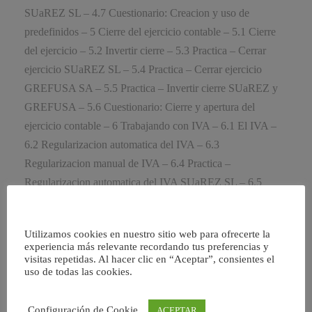
SUaREZ SL – 4.7 Cuestionario: Creacion y uso de
predefinidos – 5 Cierre del ejercicio contable – 5.1 Cierre
del ejercicio – 5.2 Invertir cierre – 5.3 Practica – Cerrar
ejercicio SUaREZ SL – 5.4 Practica – Cerrar ejercicio
GREFUSA SA – 5.5 Practica – Invertir cierre SUaREZ y
GREFUSA – 5.6 Cuestionario: Cierre y apertura del
ejercicio contable – 6 Trabajando con IVA – 6.1 El IVA –
6.2 Regularizacion automatica del IVA – 6.3
Regularizacion manual de IVA – 6.4 Practica –
Regularizacion automatica del IVA SUaREZ SL – 6.5
Practica – Regularizacion manual IVA GREFUSA SA –
6.6 Cuestionario: Trabajando con IVA – 7 Trabajando con
Utilizamos cookies en nuestro sitio web para ofrecerte la
balances – 7.1 Introduccion a balances – 7.2 Sumas y
experiencia más relevante recordando tus preferencias y
saldos – 7.3 Perdidas y ganancias – 7.4 Situacion – 7.5
visitas repetidas. Al hacer clic en “Aceptar”, consientes el
uso de todas las cookies.
Practica – Balance de Sumas y Saldos SUaREZ SL – 7.6
Practica – Balance de Perdidas y Ganancias SUaREZ SL –
Configuración de Cookie
ACEPTAR