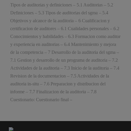
Tipos de auditorias y definiciones – 5.1 Auditorias – 5.2
Definiciones – 5.3 Tipos de auditorias del sgma – 5.4
Objetivos y alcance de la auditoria – 6 Cualificacion y
certificacion de auditores – 6.1 Cualidades personales – 6.2
Conocimientos y habilidades – 6.3 Formacion como auditor
y experiencia en auditorias – 6.4 Mantenimiento y mejora
de la competencia – 7 Desarrollo de la auditoria del sgma –
7.1 Gestion y desarrollo de un programa de auditoria – 7.2
Actividades de la auditoria – 7.3 Inicio de la auditoria – 7.4
Revision de la documentacion – 7.5 Actividades de la
auditoria in-situ – 7.6 Preparacion y distribucion del
informe – 7.7 Finalizacion de la auditoria – 7.8
Cuestionario: Cuestionario final –