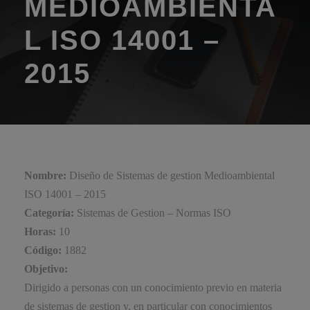
MEDIOAMBIENTA
L ISO 14001 –
2015
Nombre:
Diseño de Sistemas de gestion Medioambiental
ISO 14001 – 2015
Categoría:
Sistemas de Gestion – Normas ISO
Horas:
10
Código:
1882
Objetivo:
Dirigido a personas con un conocimiento previo en materia
de sistemas de gestion y, en particular con conocimientos