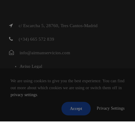
c/ Escarcha 5, 28760, Tres Cantos-Madrid
(+34) 665 572 839
info@airmanservicios.com
Aviso Legal
Política de Privacidad
We are using cookies to give you the best experience. You can find
Política de Cookies
out more about which cookies we are using or switch them off in
privacy settings
.
AIRMAN SERVICIOS DE RESTAURACION S.L.
Privacy Settings
Accept
®2026
TODOS LOS DERECHOS RESERVADOS.