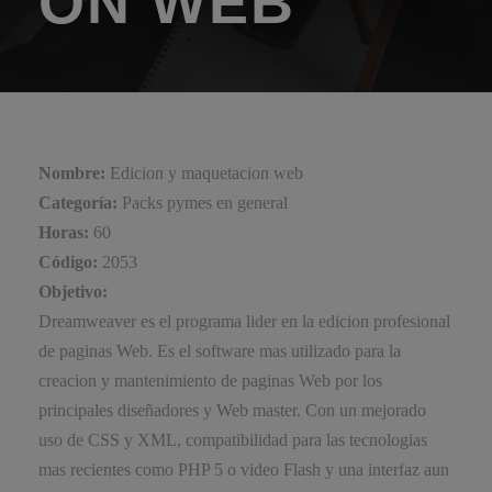
ON WEB
Nombre:
Edicion y maquetacion web
Categoría:
Packs pymes en general
Horas:
60
Código:
2053
Objetivo:
Dreamweaver es el programa lider en la edicion profesional
de paginas Web. Es el software mas utilizado para la
creacion y mantenimiento de paginas Web por los
principales diseñadores y Web master. Con un mejorado
uso de CSS y XML, compatibilidad para las tecnologias
mas recientes como PHP 5 o video Flash y una interfaz aun