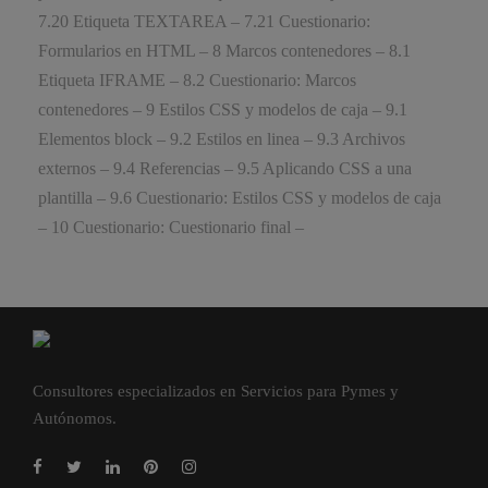
7.20 Etiqueta TEXTAREA – 7.21 Cuestionario:
Formularios en HTML – 8 Marcos contenedores – 8.1
Etiqueta IFRAME – 8.2 Cuestionario: Marcos
contenedores – 9 Estilos CSS y modelos de caja – 9.1
Elementos block – 9.2 Estilos en linea – 9.3 Archivos
externos – 9.4 Referencias – 9.5 Aplicando CSS a una
plantilla – 9.6 Cuestionario: Estilos CSS y modelos de caja
– 10 Cuestionario: Cuestionario final –
Consultores especializados en Servicios para Pymes y
Autónomos.