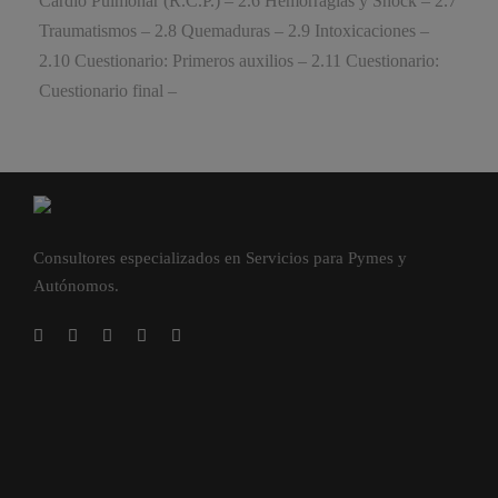
Cardio Pulmonar (R.C.P.) – 2.6 Hemorragias y Shock – 2.7
Traumatismos – 2.8 Quemaduras – 2.9 Intoxicaciones –
2.10 Cuestionario: Primeros auxilios – 2.11 Cuestionario:
Cuestionario final –
Consultores especializados en Servicios para Pymes y
Autónomos.