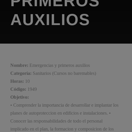
PRIMEROS
AUXILIOS
Nombre:
Emergencias y primeros auxilios
Categoría:
Sanitarios (Cursos no baremables)
Horas:
10
Código:
1949
Objetivo:
• Comprender la importancia de desarrollar e implantar los
planes de autoproteccion en edificios e instalaciones. •
Conocer las responsabilidades de todo el personal
implicado en el plan, la formacion y composicion de los