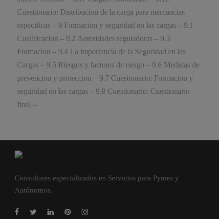
Cuestionario: Distribucion de la carga para mercancias
especificas – 9 Formacion y seguridad en las cargas – 9.1
Cualificacion – 9.2 Autoridades reguladoras – 9.3
Formacion – 9.4 La importancia de la Seguridad en las
Cargas – 9.5 Riesgos y factores de riesgo – 9.6 Medidas de
prevencion y proteccion – 9.7 Cuestionario: Formacion y
seguridad en las cargas – 9.8 Cuestionario: Cuestionario
final –
Consultores especializados en Servicios para Pymes y
Autónomos.