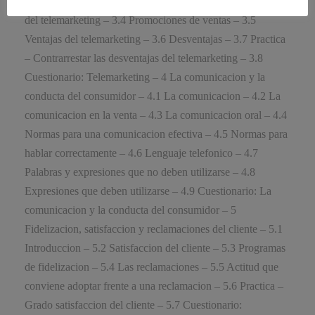
Introduccion – 3.2 Telemarketing – 3.3 Acciones de venta
del telemarketing – 3.4 Promociones de ventas – 3.5
Ventajas del telemarketing – 3.6 Desventajas – 3.7 Practica
– Contrarrestar las desventajas del telemarketing – 3.8
Cuestionario: Telemarketing – 4 La comunicacion y la
conducta del consumidor – 4.1 La comunicacion – 4.2 La
comunicacion en la venta – 4.3 La comunicacion oral – 4.4
Normas para una comunicacion efectiva – 4.5 Normas para
hablar correctamente – 4.6 Lenguaje telefonico – 4.7
Palabras y expresiones que no deben utilizarse – 4.8
Expresiones que deben utilizarse – 4.9 Cuestionario: La
comunicacion y la conducta del consumidor – 5
Fidelizacion, satisfaccion y reclamaciones del cliente – 5.1
Introduccion – 5.2 Satisfaccion del cliente – 5.3 Programas
de fidelizacion – 5.4 Las reclamaciones – 5.5 Actitud que
conviene adoptar frente a una reclamacion – 5.6 Practica –
Grado satisfaccion del cliente – 5.7 Cuestionario: