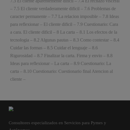
7.3 El cliente aparentemente dificil – 7.4 El rechazo visceral
– 7.5 El cliente verdaderamente dificil – 7.6 Problemas de
caracter permanente – 7.7 La relacion imposible – 7.8 Ideas
para reflexionar – El cliente dificil – 7.9 Cuestionario: Cara
a cara. El cliente dificil – 8 La carta – 8.1 Los efectos de la
tecnologia – 8.2 Algunas pautas – 8.3 Como contestar – 8.4
Cuidar las formas – 8.5 Cuidar el lenguaje – 8.6
Rigurosidad – 8.7 Finalizar la carta. Firma y envio – 8.8
Ideas para reflexionar – La carta – 8.9 Cuestionario: La
carta – 8.10 Cuestionario: Cuestionario final Atencion al
cliente –
Consultores especializados en Servicios para Pymes y