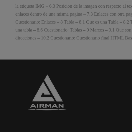
la etiqueta IMG – 6.3 Posicion de la imagen con respecto al te
enlaces dentro de una misma pagina – 7.3 Enlaces con otra pagi
Cuestionario: Enlaces – 8 Tabla – 8.1 Que es una Tabla – 8.2
una tabla – 8.6 Cuestionario: Tablas – 9 Marcos – 9.1 Que s
direcciones – 10.2 Cuestionario: Cuestionario final HTML Bas