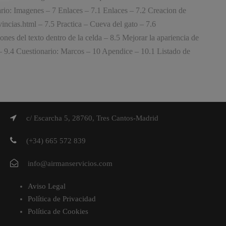
ario: Imagenes – 7 Enlaces – 7.1 Enlaces – 7.2 Creacion de
incias.html – 7.5 Practica – Cueva del gato – 7.6
s del texto dentro de la celda – 8.5 Mejorar la apariencia de
 9.4 Cuestionario: Marcos – 10 Apendice – 10.1 Listado de
c/ Escarcha 5, 28760, Tres Cantos-Madrid
(+34) 665 572 839
info@airmanservicios.com
Aviso Legal
Política de Privacidad
Política de Cookies