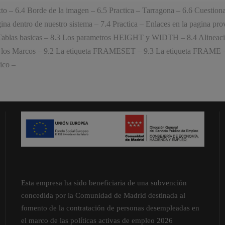
xto – 6.4 Borde de la imagen – 6.5 Practica – Tarragona – 6.6 Cuestion
na dentro de nuestro sistema – 7.4 Practica – Enlaces en la pagina prov
 Tablas basicas – 8.3 Los parametros HEIGHT y WIDTH – 8.4 Alineacione
on los Marcos – 9.2 La etiqueta FRAMESET – 9.3 La etiqueta FRAME –
ico –
Esta empresa ha sido beneficiaria de una subvención
concedida por la Comunidad de Madrid destinada al
fomento de la contratación de personas desempleadas en
el marco de las políticas activas de empleo 2026