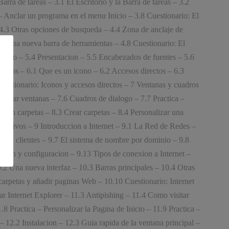
arra de tareas – 3.1 El Escritorio y la Barra de tareas – 3.2
a – Anclar un programa en el menu Inicio – 3.8 Cuestionario: El
 – 4.3 Otras opciones de busqueda – 4.4 Zona de anclaje de
ear una nueva barra de herramientas – 4.8 Cuestionario: El
defecto – 5.4 Presentacion – 5.5 Encabezados de fuentes – 5.6
rectos – 6.1 Que es un icono – 6.2 Accesos directos – 6.3
Cuestionario: Iconos y accesos directos – 7 Ventanas y cuadros
anizar ventanas – 7.6 Cuadros de dialogo – 7.7 Practica –
 con carpetas – 8.3 Crear carpetas – 8.4 Personalizar una
 archivos – 9 Introduccion a Internet – 9.1 La Red de Redes –
res y clientes – 9.7 El sistema de nombre por dominio – 9.8
ion y configuracion – 9.13 Tipos de conexion a Internet –
0.2 Una nueva interfaz – 10.3 Barras principales – 10.4 Otras
 carpetas y añadir paginas Web – 10.10 Cuestionario: Internet
ar Internet Explorer – 11.3 Antipishing – 11.4 Como visitar
 Practica – Personalizar la Pagina de Inicio – 11.9 Practica –
– 12.2 Instalacion – 12.3 Guia rapida de la ventana principal –