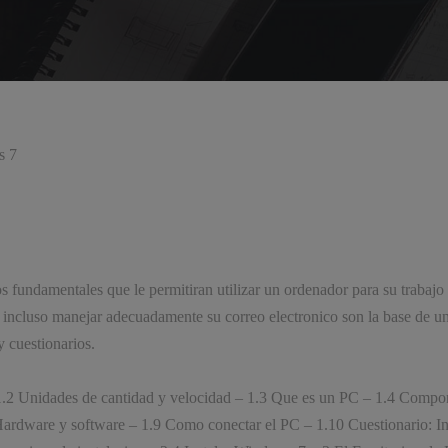
s 7
s fundamentales que le permitiran utilizar un ordenador para su trabajo o
 incluso manejar adecuadamente su correo electronico son la base de u
y cuestionarios.
 – 1.2 Unidades de cantidad y velocidad – 1.3 Que es un PC – 1.4 Com
Hardware y software – 1.9 Como conectar el PC – 1.10 Cuestionario: In