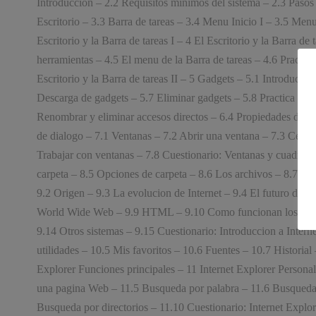
Introduccion – 2.2 Requisitos minimos del sistema – 2.3 Pasos pr
Escritorio – 3.3 Barra de tareas – 3.4 Menu Inicio I – 3.5 Menu
Escritorio y la Barra de tareas I – 4 El Escritorio y la Barra 
herramientas – 4.5 El menu de la Barra de tareas – 4.6 Practica
Escritorio y la Barra de tareas II – 5 Gadgets – 5.1 Introducci
Descarga de gadgets – 5.7 Eliminar gadgets – 5.8 Practica – Tr
Renombrar y eliminar accesos directos – 6.4 Propiedades de los
de dialogo – 7.1 Ventanas – 7.2 Abrir una ventana – 7.3 Cerrar
Trabajar con ventanas – 7.8 Cuestionario: Ventanas y cuadros d
carpeta – 8.5 Opciones de carpeta – 8.6 Los archivos – 8.7 Pra
9.2 Origen – 9.3 La evolucion de Internet – 9.4 El futuro de I
World Wide Web – 9.9 HTML – 9.10 Como funcionan los hiperenl
9.14 Otros sistemas – 9.15 Cuestionario: Introduccion a Intern
utilidades – 10.5 Mis favoritos – 10.6 Fuentes – 10.7 Historial
Explorer Funciones principales – 11 Internet Explorer Personal
una pagina Web – 11.5 Busqueda por palabra – 11.6 Busqueda por
Busqueda por directorios – 11.10 Cuestionario: Internet Explor