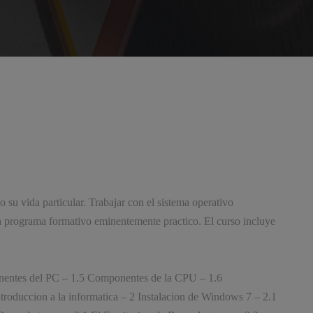
 su vida particular. Trabajar con el sistema operativo
n programa formativo eminentemente practico. El curso incluye
ponentes del PC – 1.5 Componentes de la CPU – 1.6
troduccion a la informatica – 2 Instalacion de Windows 7 – 2.1