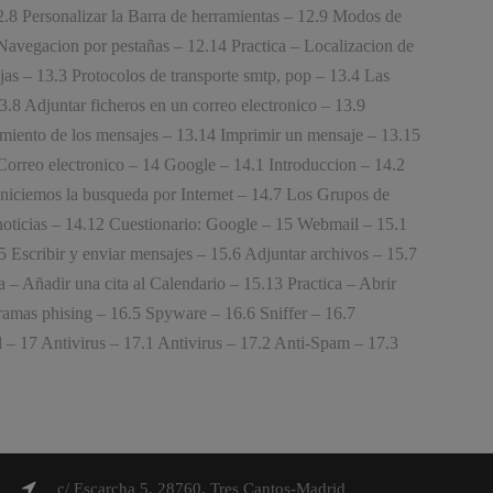
.8 Personalizar la Barra de herramientas – 12.9 Modos de
Navegacion por pestañas – 12.14 Practica – Localizacion de
jas – 13.3 Protocolos de transporte smtp, pop – 13.4 Las
.8 Adjuntar ficheros en un correo electronico – 13.9
imiento de los mensajes – 13.14 Imprimir un mensaje – 13.15
 Correo electronico – 14 Google – 14.1 Introduccion – 14.2
niciemos la busqueda por Internet – 14.7 Los Grupos de
noticias – 14.12 Cuestionario: Google – 15 Webmail – 15.1
 Escribir y enviar mensajes – 15.6 Adjuntar archivos – 15.7
a – Añadir una cita al Calendario – 15.13 Practica – Abrir
amas phising – 16.5 Spyware – 16.6 Sniffer – 16.7
– 17 Antivirus – 17.1 Antivirus – 17.2 Anti-Spam – 17.3
c/ Escarcha 5, 28760, Tres Cantos-Madrid