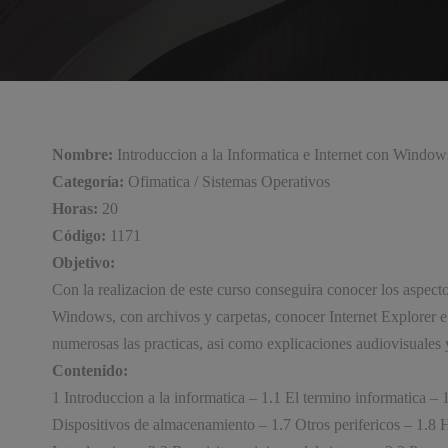
Nombre:
Introduccion a la Informatica e Internet con Window
Categoría:
Ofimatica / Sistemas Operativos
Horas:
20
Código:
1171
Objetivo:
Con la realizacion de este curso conseguira conocer los aspecto
Windows, con archivos y carpetas, conocer Internet Explorer e
numerosas las practicas, asi como explicaciones audiovisuales 
Contenido:
1 Introduccion a la informatica – 1.1 El termino informatica
Dispositivos de almacenamiento – 1.7 Otros perifericos – 1.8 