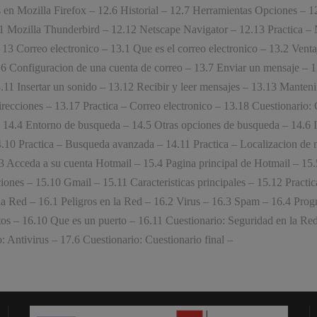
en Mozilla Firefox – 12.6 Historial – 12.7 Herramientas Opciones – 12
1 Mozilla Thunderbird – 12.12 Netscape Navigator – 12.13 Practica – 
13 Correo electronico – 13.1 Que es el correo electronico – 13.2 Venta
.6 Configuracion de una cuenta de correo – 13.7 Enviar un mensaje – 13
.11 Insertar un sonido – 13.12 Recibir y leer mensajes – 13.13 Manten
recciones – 13.17 Practica – Correo electronico – 13.18 Cuestionario:
 14.4 Entorno de busqueda – 14.5 Otras opciones de busqueda – 14.6 I
.10 Practica – Busqueda avanzada – 14.11 Practica – Localizacion de 
 Acceda a su cuenta Hotmail – 15.4 Pagina principal de Hotmail – 15.5
ciones – 15.10 Gmail – 15.11 Caracteristicas principales – 15.12 Practic
 Red – 16.1 Peligros en la Red – 16.2 Virus – 16.3 Spam – 16.4 Progr
 – 16.10 Que es un puerto – 16.11 Cuestionario: Seguridad en la Red 
 Antivirus – 17.6 Cuestionario: Cuestionario final –