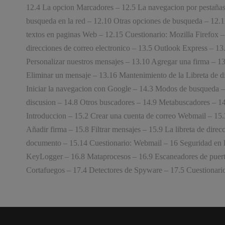
12.4 La opcion Marcadores – 12.5 La navegacion por pestañas 
busqueda en la red – 12.10 Otras opciones de busqueda – 12.1
textos en paginas Web – 12.15 Cuestionario: Mozilla Firefox – 
direcciones de correo electronico – 13.5 Outlook Express – 13
Personalizar nuestros mensajes – 13.10 Agregar una firma – 13
Eliminar un mensaje – 13.16 Mantenimiento de la Libreta de di
Iniciar la navegacion con Google – 14.3 Modos de busqueda –
discusion – 14.8 Otros buscadores – 14.9 Metabuscadores – 14
Introduccion – 15.2 Crear una cuenta de correo Webmail – 15.3
Añadir firma – 15.8 Filtrar mensajes – 15.9 La libreta de direc
documento – 15.14 Cuestionario: Webmail – 16 Seguridad en la
KeyLogger – 16.8 Mataprocesos – 16.9 Escaneadores de puertos
Cortafuegos – 17.4 Detectores de Spyware – 17.5 Cuestionario: