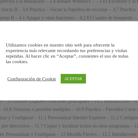
evios a la instalacion – 2.4 Instalar Windows 7 – 3 El Escritorio y la B
 Inicio II – 3.6 Practica – Vaciar la Papelera de reciclaje – 3.7 Practic
de tareas II – 4.1 Apagar y otras funciones – 4.2 El Cuadro de busqueda
 – Anclaje de una herramienta en la Barra de tareas – 4.7 Practica – Cr
on – 5.2 Acceder a la galeria de gadgets – 5.3 Gadgets disponibles por 
abajar con gadgets – 5.9 Cuestionario: Gadgets – 6 Iconos y accesos di
Utilizamos cookies en nuestro sitio web para ofrecerte la
experiencia más relevante recordando tus preferencias y visitas
 accesos directos – 6.5 Practica – Trabajar con accesos directos – 6.6 
repetidas. Al hacer clic en “Aceptar”, consientes el uso de todas
 ventanas – 7.4 Adaptar el tamaño y posicion de las ventanas – 7.5 Org
las cookies.
e dialogo – 8 Carpetas y archivos – 8.1 Las carpetas – 8.2 Operaciones
ctica – Trabajar con archivos y carpetas – 8.8 Cuestionario: Carpetas y
Configuración de Cookie
ACEPTAR
nternet – 9.5 Como se transmite la informacion en Internet – 9.6 Servido
aces – 9.11 Que necesito para conectarme en Internet – 9.12 Instalac
et – 10 Internet Explorer Funciones principales – 10.1 Introduccion – 1
 – 10.8 Ventanas o pestañas multiples – 10.9 Practica – Favoritos Crear
izar y Configurar – 11.1 Personalizar Internet Explorer – 11.2 Configur
 directorios – 11.7 Copiar y localizar textos en otros programas – 11.8
er. Personalizar y Configurar – 12 Mozilla Firefox – 12.1 Introduccion 