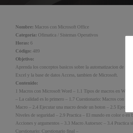
Nombre:
Macros con Microsoft Office
Categoría:
Ofimatica / Sistemas Operativos
Horas:
6
Código:
489
Objetivo:
Aprenda los conceptos basicos sobre la automatizacion de tarea
Excel y la base de datos Access, tambien de Microsoft.
Contenido:
1 Macros con Microsoft Word – 1.1 Tipos de macros en Word – 
– La calidad es lo primero – 1.7 Cuestionario: Macros con Mi
Macro – 2.4 Ejecutar una macro desde un boton – 2.5 Ejecutar
Niveles de seguridad – 2.9 Practica – El mundo en color o en
Acciones y argumentos – 3.3 Macro Autoexec – 3.4 Practica s
Cuestionario: Cuestionario final –