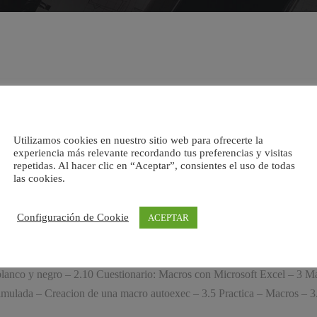
Utilizamos cookies en nuestro sitio web para ofrecerte la
experiencia más relevante recordando tus preferencias y visitas
s en Microsoft Office. En este curso se tratan macros con el tratamient
repetidas. Al hacer clic en “Aceptar”, consientes el uso de todas
las cookies.
1.2 Creacion de macros por pulsacion – 1.3 Ejecutar una macro – 1.4 
Configuración de Cookie
ACEPTAR
crosoft Word – 2 Macros con Microsoft Excel – 2.1 Tipos de macros – 2
 una macro desde un menu – 2.6 Seguridad de macros – 2.7 Simulacion 
 blanco y negro – 2.10 Cuestionario: Macros con Microsoft Excel – 3 M
imulada – Creacion de una macro autoexec – 3.5 Practica – Macros – 3