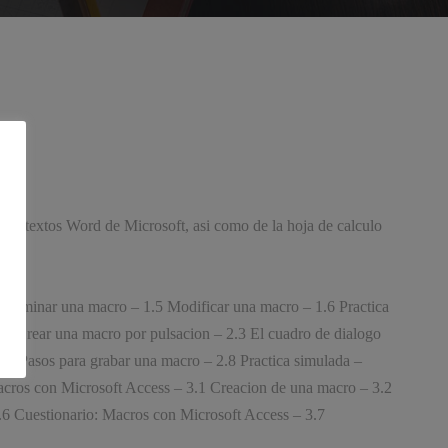
o de textos Word de Microsoft, asi como de la hoja de calculo
Eliminar una macro – 1.5 Modificar una macro – 1.6 Practica
.2 Crear una macro por pulsacion – 2.3 El cuadro de dialogo
– Pasos para grabar una macro – 2.8 Practica simulada –
acros con Microsoft Access – 3.1 Creacion de una macro – 3.2
.6 Cuestionario: Macros con Microsoft Access – 3.7