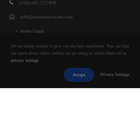
(+34) 665 572 839
info@airmanservicios.com
Aviso Legal
Política de Privacidad
We are using cookies to give you the best experience. You can find
Política de Cookies
out more about which cookies we are using or switch them off in
privacy settings
.
AIRMAN SERVICIOS DE RESTAURACION S.L.
Privacy Settings
Accept
®2026
TODOS LOS DERECHOS RESERVADOS.