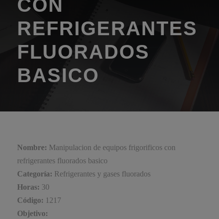
CON
REFRIGERANTES
FLUORADOS
BASICO
Nombre:
Manipulacion de equipos frigorificos con
refrigerantes fluorados basico
Categoría:
Refrigerantes y gases fluorados
Horas:
30
Código:
1217
Objetivo: