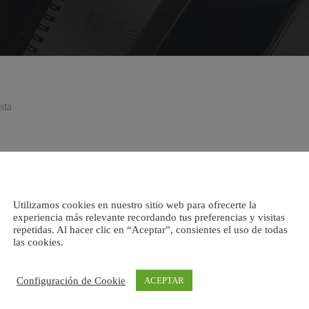
sta
ajan en el entorno de las gruas, siendo sus cometidos el embragado de c
Utilizamos cookies en nuestro sitio web para ofrecerte la
experiencia más relevante recordando tus preferencias y visitas
dores como gruistas ya que la legislacion en la materia determina espec
repetidas. Al hacer clic en “Aceptar”, consientes el uso de todas
ones y protocolos de vigilancia especifica de la salud que dichos trabaja
las cookies.
rmas de seguridad y las maniobras prohibidas a la hora de preparar una 
Configuración de Cookie
ACEPTAR