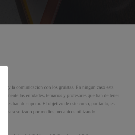
argas y la comunicacion con los gruistas. En ningun caso esta
ificamente las entidades, temarios y profesores que han de tener
dores han de superar. El objetivo de este curso, por tanto, es
carga para su izado por medios mecanicos utilizando