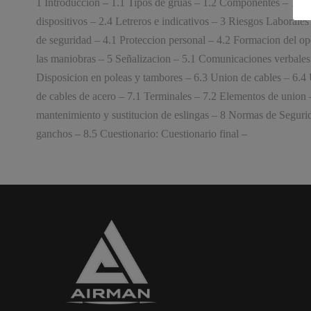
1 Introduccion – 1.1 Tipos de gruas – 1.2 Componentes – 1.3 
dispositivos – 2.4 Letreros e indicativos – 3 Riesgos Laborale
de seguridad – 4.1 Proteccion personal – 4.2 Formacion del op
las maniobras – 5 Señalizacion – 5.1 Comunicaciones verbales –
Disposicion en poleas y tambores – 6.3 Union de cables – 6.4 
de cables de acero – 7.1 Terminales – 7.2 Elementos de union –
mantenimiento y sustitucion de eslingas – 8 Normas de Seguri
ganchos – 8.5 Cuestionario: Cuestionario final –