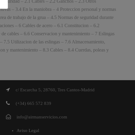
e seguridad – 2.1 Cables – 2.2 Ganchos – 2.3 Otros
entivas – 3.4 En la maniobra – 4 Proteccion personal y normas
rea de trabajo de la grua – 4.5 Normas de seguridad durante
aciones – 6 Cables de acero – 6.1 Constitucion – 6.2
e de cables – 6.6 Conservacion y mantenimiento – 7 Eslingas
– 7.5 Utilizacion de las eslingas – 7.6 Almacenamiento,
ion y mantenimiento – 8.3 Cables – 8.4 Cuerdas, poleas y
c/ Escarcha 5, 28760, Tres Cantos-Madrid
(+34) 665 572 839
info@airmanservicios.com
Aviso Legal