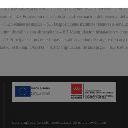
Parametros – 1.4 Operaciones – 1.5 Partes interesadas – 2 Elementos d
s – 3.1 Riesgos especificos – 3.2 Riesgos generales – 3.3 Medidas prev
erador – 4.3 Formacion del señalista – 4.4 Formacion del personal del a
 5.2 Señales gestuales – 5.3 Disposiciones minimas relativas a señaliz
Union de cables con abrazaderas – 6.5 Manipulacion instalacion y cort
 7.3 Principales tipos de eslingas – 7.4 Capacidad de carga y descarga 
dad en el trabajo OGSHT – 8.1 Manipulacion de las cargas – 8.2 Revis
Esta empresa ha sido beneficiaria de una subvención