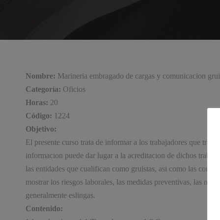
Nombre:
Marineria embragado de cargas y comunicacion grui
Categoría:
Oficios
Horas:
20
Código:
1224
Objetivo:
El presente curso trata de informar a los trabajadores que trab
informacion puede dar lugar a la acreditacion de dichos trabaja
las entidades que cualifican como gruistas, asi como las condici
mostrar los riesgos laborales, las medidas preventivas, las no
generalmente eslingas.
Contenido: