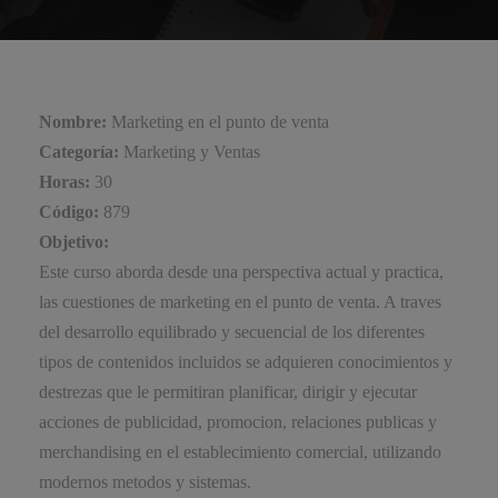
Nombre:
Marketing en el punto de venta
Categoría:
Marketing y Ventas
Horas:
30
Código:
879
Objetivo:
Este curso aborda desde una perspectiva actual y practica,
las cuestiones de marketing en el punto de venta. A traves
del desarrollo equilibrado y secuencial de los diferentes
tipos de contenidos incluidos se adquieren conocimientos y
destrezas que le permitiran planificar, dirigir y ejecutar
acciones de publicidad, promocion, relaciones publicas y
merchandising en el establecimiento comercial, utilizando
modernos metodos y sistemas.