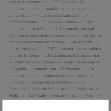
proceso de comunicacion – 7.5 Problemas de la
comunicacion – 7.6 Personalidades de los actores de la
comunicacion – 7.7 Interaccion de caracteres – 7.8
Comportamientos – 7.9 Las comunicaciones – 7.10 La
comunicacion en la venta – 7.11 La comunicacion oral –
7.12 Caracteristicas de la comunicacion oral – 7.13 Normas
para la comunicacion oral efectiva – 7.14 Reglas para
hablar bien en publico – 7.15 La comunicacion no verbal o
lenguaje del cuerpo – 7.16 Cuestionario: La comunicacion
– 8 Politica de comunicacion – 8.1 Elementos estrategicos
de la politica de comunicacion – 8.2 Seguimiento de la
comunicacion – 8.3 Presupuesto de comunicacion – 8.4
Composicion de la mezcla de comunicacion – 8.5
Cuestionario: Politica de comunicacion – 9 Publicidad – 9.1
Publicidad – 9.2 Establecimiento de metas y objetivos – 9.3
Decisiones respecto al presupuesto – 9.4 Decisiones
respecto al mensaje – 9.5 Decisiones respecto al medio –