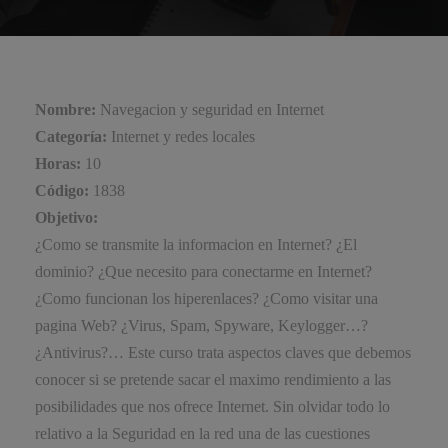
Nombre:
Navegacion y seguridad en Internet
Categoría:
Internet y redes locales
Horas:
10
Código:
1838
Objetivo:
¿Como se transmite la informacion en Internet? ¿El
dominio? ¿Que necesito para conectarme en Internet?
¿Como funcionan los hiperenlaces? ¿Como visitar una
pagina Web? ¿Virus, Spam, Spyware, Keylogger…?
¿Antivirus?… Este curso trata aspectos claves que debemos
conocer si se pretende sacar el maximo rendimiento a las
posibilidades que nos ofrece Internet. Sin olvidar todo lo
relativo a la Seguridad en la red una de las cuestiones