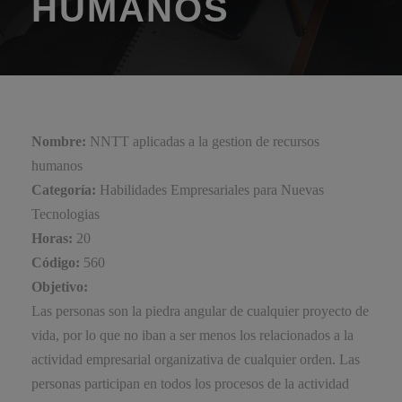
HUMANOS
Nombre:
NNTT aplicadas a la gestion de recursos
humanos
Categoría:
Habilidades Empresariales para Nuevas
Tecnologias
Horas:
20
Código:
560
Objetivo:
Las personas son la piedra angular de cualquier proyecto de
vida, por lo que no iban a ser menos los relacionados a la
actividad empresarial organizativa de cualquier orden. Las
personas participan en todos los procesos de la actividad