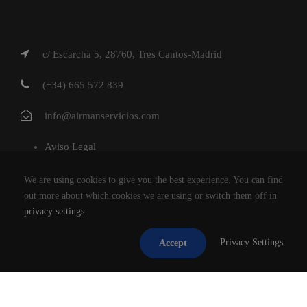
c/ Escarcha 5, 28760, Tres Cantos-Madrid
(+34) 665 572 839
info@airmanservicios.com
Aviso Legal
Política de Privacidad
We are using cookies to give you the best experience. You can find
Política de Cookies
out more about which cookies we are using or switch them off in
privacy settings
.
AIRMAN SERVICIOS DE RESTAURACION S.L.
Privacy Settings
Accept
®2026
TODOS LOS DERECHOS RESERVADOS.