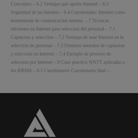
Conceptos – 6.2 Ventajas que aporta Intranet – 6.3
Seguridad de las Intranet – 6.4 Cuestionario: Intranet como
herramienta de comunicacion interna. – 7 Tecnicas
eficientes en Internet para seleccion del personal – 7.1
Captacion y seleccion – 7.2 Ventajas de usar Internet en la
seleccion de personal – 7.3 Distintos metodos de captacion
y seleccion en Internet – 7.4 Ejemplo de proceso de
seleccion por Internet – 8 Caso practico NNTT aplicadas a
los RRHH – 8.1 Cuestionario: Cuestionario final –