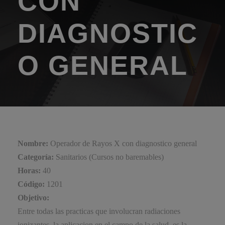
CON
DIAGNOSTIC
O GENERAL
Nombre:
Operador de Rayos X con diagnostico general
Categoría:
Sanitarios (Cursos no baremables)
Horas:
40
Código:
1201
Objetivo:
Entre todas las practicas que involucran radiaciones
ionizantes, la aplicacion en el campo de la salud, es la