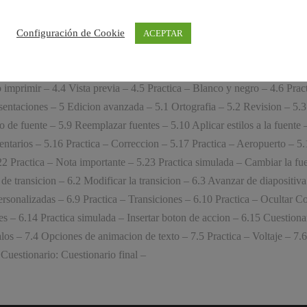
tacion – 3 Trabajar con presentaciones – 3.1 Abrir una presentacion – 3
– 3.5 Pagina de notas – 3.6 Encabezados y pies de pagina – 3.7 Mostrar 
Configuración de Cookie
ACEPTAR
ecto – 3.11 Practica – Tomar diapositivas – 3.12 Practica – Incluir enc
Practica simulada – Insertar pie de pagina – 3.16 Cuestionario: Trabaja
 imprimir – 4.4 Vista previa – 4.5 Practica – Blanco y negro – 4.6 Prac
sentaciones – 5 Edicion avanzada – 5.1 Ortografia – 5.2 Revision – 5.3
ipo de fuente – 5.9 Reemplazar fuentes – 5.10 Aplicar estilos a la fuen
ntarios – 5.16 Practica – Correccion – 5.17 Practica – Aeropuerto – 5.1
.22 Practica – Nota importante – 5.23 Practica simulada – Cambiar la f
e transicion – 6.2 Modificar la transicion – 6.3 Avanzar de diapositiva
sonalizadas – 6.9 Practica – Transiciones – 6.10 Practica – Ocultar Cos
es – 6.14 Practica simulada – Insertar boton de accion – 6.15 Cuestion
os – 7.4 Opciones de animacion de texto – 7.5 Practica – Voltaje – 7.6
Cuestionario: Cuestionario final –