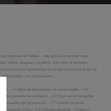
cias, reuniones de trabajo… esta aplicacion permite crear,
dos, videos, imagenes o graficos. Este curso le permitira
. El curso incluye simulaciones del programa real por lo que no
audiovisuales y los cuestionarios.
cacion – 1.5 Barra de herramientas de acceso rapido – 1.6
a nueva presentacion en blanco – 2.2 Crear una presentacion
a – 2.6 Guardar una presentacion – 2.7 Guardar en modo
ca – Almacenes Dilsa – 2.12 Practica simulada – Proteger y