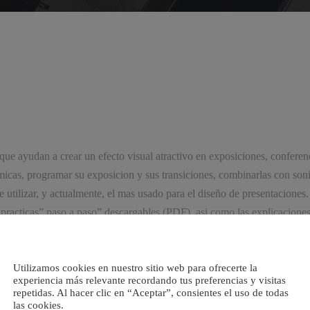
que ayudan a crear un efecto visual atractivo en exposiciones, conferen
namicas, programar su exposicion y sus transiciones, combinarlas con soni
 utilizar, y actualmente, el mas usado para el diseño de presentaciones
practicas” paso a paso” descargables (PDF), asi como las explicaciones 
 Entrar en la aplicacion – 1.3 Entorno de trabajo – 1.4 Salir de la apli
Utilizamos cookies en nuestro sitio web para ofrecerte la
: Introduccion a PowerPoint – 2 Crear una presentacion – 2.1 Crear un
experiencia más relevante recordando tus preferencias y visitas
blanco – 2.4 Vistas de diapositivas – 2.5 Elegir una vista predeterminad
repetidas. Al hacer clic en “Aceptar”, consientes el uso de todas
las cookies.
ema de proteccion – 2.10 Practica – Primera presentacion – 2.11 Practi