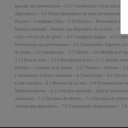
guardar una presentacion – 2.13 Cuestionario: Crear una presen
diapositivas – 3.4 Tomar diapositivas de otras presentaciones 
Practica – Completar Dilsa – 3.10 Practica – Personalizar proy
Practica simulada – Insertar una diapositiva de archivo – 3.15 
color o en escala de grises – 4.2 Configurar pagina – 4.3 Como
Personalizar una presentacion – 4.8 Cuestionario: Imprimir pre
de forma – 5.6 Interlineado – 5.7 Viñetas – 5.8 Modificar el t
5.13 Buscar texto – 5.14 Reemplazar texto – 5.15 Insertar come
Practica – Cambios en la fuente – 5.21 Practica – Señoras – 5
Cuestionario: Edicion avanzada – 6 Transiciones – 6.1 Efectos d
Crear vinculos – 6.7 Botones de accion – 6.8 Presentaciones per
Minipresentacion – 6.13 Practica simulada – Aplicar transicion
animacion – 7.2 Opciones de efectos – 7.3 Opciones de interval
Animar una diapositiva – 7.8 Cuestionario: Animaciones – 7.9 