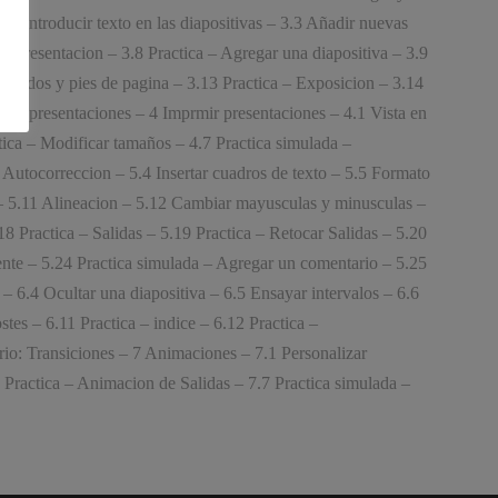
.2 Introducir texto en las diapositivas – 3.3 Añadir nuevas
la presentacion – 3.8 Practica – Agregar una diapositiva – 3.9
abezados y pies de pagina – 3.13 Practica – Exposicion – 3.14
r con presentaciones – 4 Imprmir presentaciones – 4.1 Vista en
tica – Modificar tamaños – 4.7 Practica simulada –
 Autocorreccion – 5.4 Insertar cuadros de texto – 5.5 Formato
te – 5.11 Alineacion – 5.12 Cambiar mayusculas y minusculas –
8 Practica – Salidas – 5.19 Practica – Retocar Salidas – 5.20
uente – 5.24 Practica simulada – Agregar un comentario – 5.25
 – 6.4 Ocultar una diapositiva – 6.5 Ensayar intervalos – 6.6
tes – 6.11 Practica – indice – 6.12 Practica –
ario: Transiciones – 7 Animaciones – 7.1 Personalizar
 Practica – Animacion de Salidas – 7.7 Practica simulada –