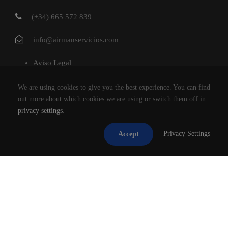
(+34) 665 572 839
info@airmanservicios.com
Aviso Legal
Política de Privacidad
We are using cookies to give you the best experience. You can find
Política de Cookies
out more about which cookies we are using or switch them off in
privacy settings
.
AIRMAN SERVICIOS DE RESTAURACION S.L.
Privacy Settings
Accept
®2026
TODOS LOS DERECHOS RESERVADOS.