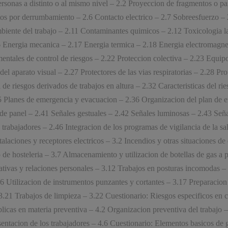
rsonas a distinto o al mismo nivel – 2.2 Proyeccion de fragmentos o par
 por derrumbamiento – 2.6 Contacto electrico – 2.7 Sobreesfuerzo – 2.
biente del trabajo – 2.11 Contaminantes quimicos – 2.12 Toxicologia l
6 Energia mecanica – 2.17 Energia termica – 2.18 Energia electromagne
elementales de control de riesgos – 2.22 Proteccion colectiva – 2.23 Equi
 del aparato visual – 2.27 Protectores de las vias respiratorias – 2.28 Pr
e riesgos derivados de trabajos en altura – 2.32 Caracteristicas del rie
35 Planes de emergencia y evacuacion – 2.36 Organizacion del plan de e
de panel – 2.41 Señales gestuales – 2.42 Señales luminosas – 2.43 Señal
os trabajadores – 2.46 Integracion de los programas de vigilancia de la 
nstalaciones y receptores electricos – 3.2 Incendios y otras situacione
de hosteleria – 3.7 Almacenamiento y utilizacion de botellas de gas a pr
Esta empresa ha sido beneficiaria de una subvención
tivas y relaciones personales – 3.12 Trabajos en posturas incomodas –
concedida por la Comunidad de Madrid destinada al
6 Utilizacion de instrumentos punzantes y cortantes – 3.17 Preparacion
fomento de la contratación de personas desempleadas en
.21 Trabajos de limpieza – 3.22 Cuestionario: Riesgos especificos en ca
el marco de las políticas activas de empleo 2026
licas en materia preventiva – 4.2 Organizacion preventiva del trabajo –
ntacion de los trabajadores – 4.6 Cuestionario: Elementos basicos de g