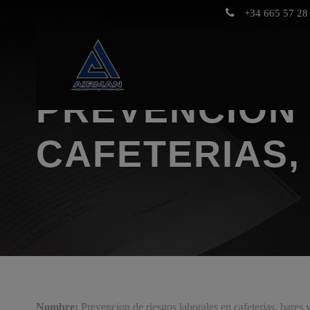
+34 665 57 28 
PREVENCION 
CAFETERIAS,
Nombre:
Prevencion de riesgos laborales en cafeterias, bares 