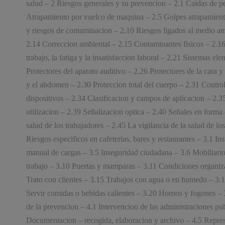
salud – 2 Riesgos generales y su prevencion – 2.1 Caidas de pe
Atrapamiento por vuelco de maquina – 2.5 Golpes atrapamientos
y riesgos de contaminacion – 2.10 Riesgos ligados al medio am
2.14 Correccion ambiental – 2.15 Contaminantes fisicos – 2.1
trabajo, la fatiga y la insatisfaccion laboral – 2.21 Sistemas 
Protectores del aparato auditivo – 2.26 Protectores de la cara y
y el abdomen – 2.30 Proteccion total del cuerpo – 2.31 Control d
dispositivos – 2.34 Clasificacion y campos de aplicacion – 2.
utilizacion – 2.39 Señalizacion optica – 2.40 Señales en forma 
salud de los trabajadores – 2.45 La vigilancia de la salud de l
Riesgos especificos en cafeterias, bares y restaurantes – 3.1 I
manual de cargas – 3.5 Inseguridad ciudadana – 3.6 Mobiliario 
trabajo – 3.10 Puertas y mamparas – 3.11 Condiciones organiza
Trato con clientes – 3.15 Trabajos con agua o en humedo – 3.1
Servir comidas o bebidas calientes – 3.20 Hornos y fogones – 3
de la prevencion – 4.1 Intervencion de las administraciones pub
Consultores especializados en Servicios para Pymes y
Documentacion – recogida, elaboracion y archivo – 4.5 Represe