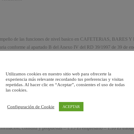
 desempeño de las funciones de nivel basico en CAFETERiAS, BARES
oraria conforme al apartado B del Anexo IV del RD 39/1997 de 39 de ene
el basico: • Promover los comportamientos seguros y la correcta utiliz
va integrada. • Promover, en particular, las actuaciones preventivas basi
Realizar evaluaciones elementales de riesgos y, en su caso, establecer 
Utilizamos cookies en nuestro sitio web para ofrecerte la
 los riesgos generales y especificos de la empresa, efectuando visitas al
experiencia más relevante recordando tus preferencias y visitas
repetidas. Al hacer clic en “Aceptar”, consientes el uso de todas
e emergencia y primeros auxilios gestionando las primeras intervencione
las cookies.
la salud – 1.2 Los Riesgos Profesionales – 1.3 Factores de Riesgo Labor
Configuración de Cookie
ACEPTAR
1.7 Enfermedades profesionales – 1.8 Diferencia entre Accidentes de tr
a de prevencion de riesgos – 1.11 Deberes y obligaciones basicas en est
nformacion, consulta y propuestas – 1.15 El empresario – 1.16 El traba