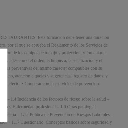
 Y RESTAURANTES. Esta formacion debe tener una duracion
ro, por el que se aprueba el Reglamento de los Servicios de
acion de los equipos de trabajo y proteccion, y fomentar el
cas, tales como el orden, la limpieza, la señalizacion y el
medidas preventivas del mismo caracter compatibles con su
 efecto, atencion a quejas y sugerencias, registro de datos, y
s al efecto. • Cooperar con los servicios de prevencion.
al – 1.4 Incidencia de los factores de riesgo sobre la salud –
abajo y Enfermedad profesional – 1.9 Otras patologias
a materia – 1.12 Politica de Prevencion de Riesgos Laborales –
jador – 1.17 Cuestionario: Conceptos basicos sobre seguridad y