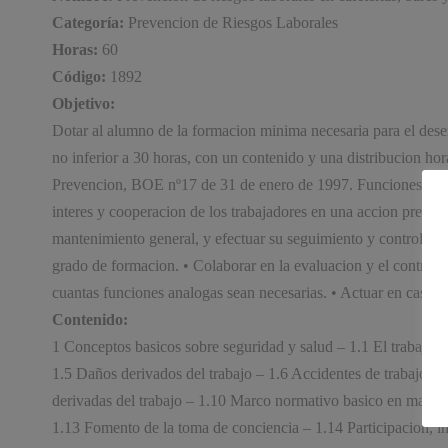
Categoría:
Prevencion de Riesgos Laborales
Horas:
60
Código:
1892
Objetivo:
Dotar al alumno de la formacion minima necesaria para el
no inferior a 30 horas, con un contenido y una distribucion h
Prevencion, BOE nº17 de 31 de enero de 1997. Funciones de niv
interes y cooperacion de los trabajadores en una accion preventi
mantenimiento general, y efectuar su seguimiento y control. • 
grado de formacion. • Colaborar en la evaluacion y el control de
cuantas funciones analogas sean necesarias. • Actuar en caso d
Contenido:
1 Conceptos basicos sobre seguridad y salud – 1.1 El trabajo y 
1.5 Daños derivados del trabajo – 1.6 Accidentes de trabajo – 
derivadas del trabajo – 1.10 Marco normativo basico en materi
1.13 Fomento de la toma de conciencia – 1.14 Participacion, i