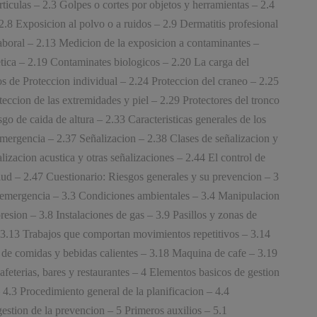
ticulas – 2.3 Golpes o cortes por objetos y herramientas – 2.4
8 Exposicion al polvo o a ruidos – 2.9 Dermatitis profesional
aboral – 2.13 Medicion de la exposicion a contaminantes –
tica – 2.19 Contaminates biologicos – 2.20 La carga del
pos de Proteccion individual – 2.24 Proteccion del craneo – 2.25
oteccion de las extremidades y piel – 2.29 Protectores del tronco
sgo de caida de altura – 2.33 Caracteristicas generales de los
mergencia – 2.37 Señalizacion – 2.38 Clases de señalizacion y
c/ Escarcha 5, 28760, Tres Cantos-Madrid
izacion acustica y otras señalizaciones – 2.44 El control de
(+34) 665 572 839
salud – 2.47 Cuestionario: Riesgos generales y su prevencion – 3
s de emergencia – 3.3 Condiciones ambientales – 3.4 Manipulacion
info@airmanservicios.com
esion – 3.8 Instalaciones de gas – 3.9 Pasillos y zonas de
 3.13 Trabajos que comportan movimientos repetitivos – 3.14
Aviso Legal
 de comidas y bebidas calientes – 3.18 Maquina de cafe – 3.19
Política de Privacidad
Política de Cookies
feterias, bares y restaurantes – 4 Elementos basicos de gestion
 4.3 Procedimiento general de la planificacion – 4.4
estion de la prevencion – 5 Primeros auxilios – 5.1