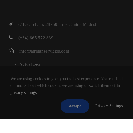
c/ Escarcha 5, 28760, Tres Cantos-Madrid
(+34) 665 572 839
info@airmanservicios.com
Aviso Legal
Política de Privacidad
We are using cookies to give you the best experience. You can find
Política de Cookies
out more about which cookies we are using or switch them off in
privacy settings
.
AIRMAN SERVICIOS DE RESTAURACION S.L.
Privacy Settings
Accept
®2026
TODOS LOS DERECHOS RESERVADOS.