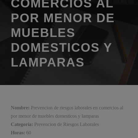
COMERCIOS AL
POR MENOR DE
MUEBLES
DOMESTICOS Y
LAMPARAS
Nombre:
Prevencion de riesgos laborales en comercios al
por menor de muebles domesticos y lamparas
Categoría:
Prevencion de Riesgos Laborales
Horas:
60