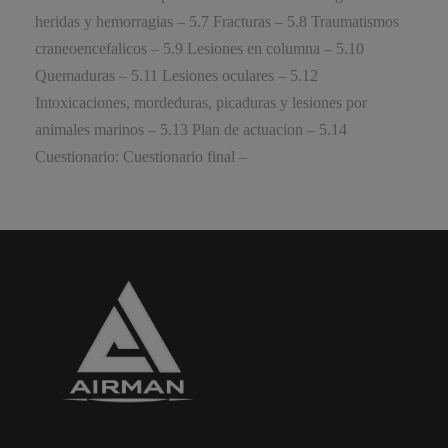
heridas y hemorragias – 5.7 Fracturas – 5.8 Traumatismos
craneoencefalicos – 5.9 Lesiones en columna – 5.10
Quemaduras – 5.11 Lesiones oculares – 5.12
Intoxicaciones, mordeduras, picaduras y lesiones por
animales marinos – 5.13 Plan de actuacion – 5.14
Cuestionario: Cuestionario final –