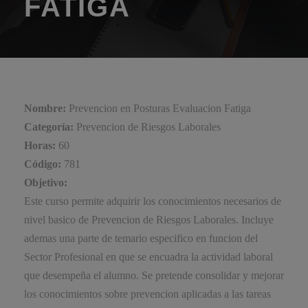
FATIGA
Nombre:
Prevencion en Posturas Evaluacion Fatiga
Categoría:
Prevencion de Riesgos Laborales
Horas:
60
Código:
781
Objetivo:
Este curso permite adquirir los conocimientos necesarios de
nivel basico de Prevencion de Riesgos Laborales. Incluye
ademas una parte de temario especifico en funcion del
Sector Profesional en que se encuadra la actividad laboral
que desempeña el alumno. Se pretende consolidar y mejorar
los conocimientos sobre prevencion aplicadas a las tareas