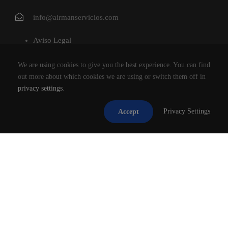
info@airmanservicios.com
Aviso Legal
Política de Privacidad
We are using cookies to give you the best experience. You can find
Política de Cookies
out more about which cookies we are using or switch them off in
privacy settings
.
AIRMAN SERVICIOS DE RESTAURACION S.L.
Privacy Settings
Accept
®2026
TODOS LOS DERECHOS RESERVADOS.