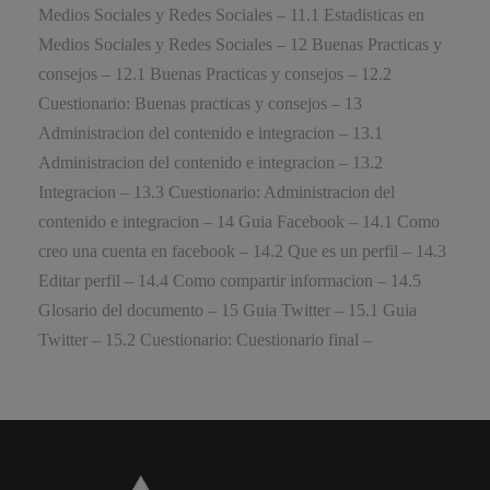
Medios Sociales y Redes Sociales – 11.1 Estadisticas en
Medios Sociales y Redes Sociales – 12 Buenas Practicas y
consejos – 12.1 Buenas Practicas y consejos – 12.2
Cuestionario: Buenas practicas y consejos – 13
Administracion del contenido e integracion – 13.1
Administracion del contenido e integracion – 13.2
Integracion – 13.3 Cuestionario: Administracion del
contenido e integracion – 14 Guia Facebook – 14.1 Como
creo una cuenta en facebook – 14.2 Que es un perfil – 14.3
Editar perfil – 14.4 Como compartir informacion – 14.5
Glosario del documento – 15 Guia Twitter – 15.1 Guia
Twitter – 15.2 Cuestionario: Cuestionario final –