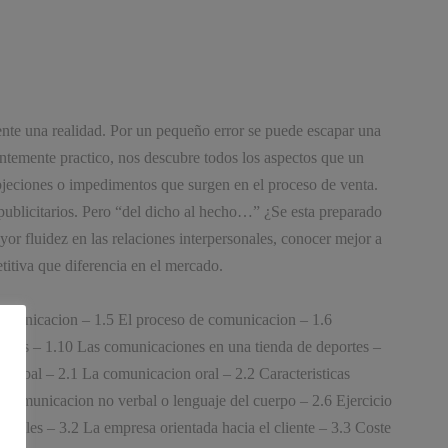
ente una realidad. Por un pequeño error se puede escapar una
entemente practico, nos descubre todos los aspectos que un
 objeciones o impedimentos que surgen en el proceso de venta.
publicitarios. Pero “del dicho al hecho…” ¿Se esta preparado
yor fluidez en las relaciones interpersonales, conocer mejor a
etitiva que diferencia en el mercado.
comunicacion – 1.5 El proceso de comunicacion – 1.6
entos – 1.10 Las comunicaciones en una tienda de deportes –
verbal – 2.1 La comunicacion oral – 2.2 Caracteristicas
a comunicacion no verbal o lenguaje del cuerpo – 2.6 Ejercicio
ariales – 3.2 La empresa orientada hacia el cliente – 3.3 Coste