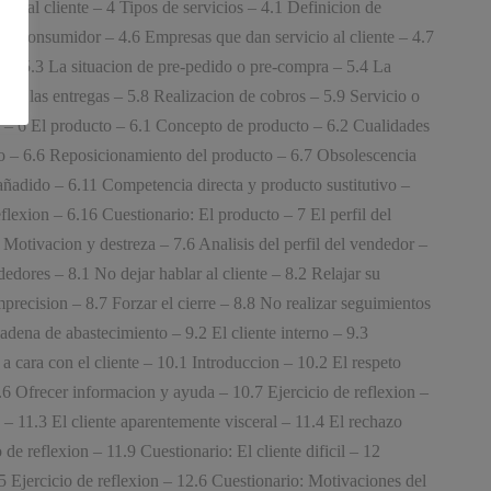
icio al cliente – 4 Tipos de servicios – 4.1 Definicion de
te y el consumidor – 4.6 Empresas que dan servicio al cliente – 4.7
ado – 5.3 La situacion de pre-pedido o pre-compra – 5.4 La
 de las entregas – 5.8 Realizacion de cobros – 5.9 Servicio o
te – 6 El producto – 6.1 Concepto de producto – 6.2 Cualidades
cto – 6.6 Reposicionamiento del producto – 6.7 Obsolescencia
añadido – 6.11 Competencia directa y producto sustitutivo –
exion – 6.16 Cuestionario: El producto – 7 El perfil del
otivacion y destreza – 7.6 Analisis del perfil del vendedor –
edores – 8.1 No dejar hablar al cliente – 8.2 Relajar su
ecision – 8.7 Forzar el cierre – 8.8 No realizar seguimientos
cadena de abastecimiento – 9.2 El cliente interno – 9.3
 a cara con el cliente – 10.1 Introduccion – 10.2 El respeto
6 Ofrecer informacion y ayuda – 10.7 Ejercicio de reflexion –
 – 11.3 El cliente aparentemente visceral – 11.4 El rechazo
de reflexion – 11.9 Cuestionario: El cliente dificil – 12
5 Ejercicio de reflexion – 12.6 Cuestionario: Motivaciones del