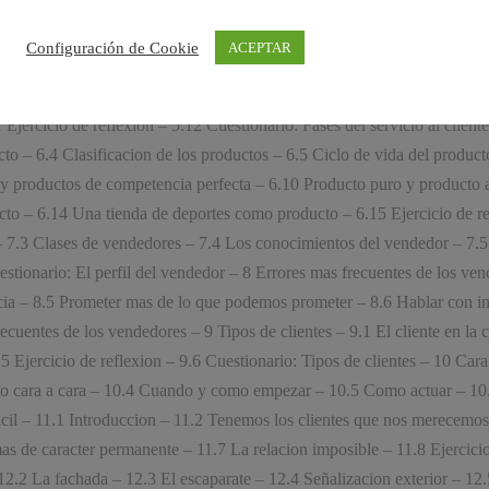
liente – 3.5 Ejercicio de reflexion – 3.6 Cuestionario: Que significa serv
rvicio al cliente – 4.4 El servicio al cliente y la calidad – 4.5 El clien
Configuración de Cookie
ACEPTAR
5 Fases del servicio al cliente – 5.1 Fases – 5.2 Investigacion de merc
y la entrega – 5.6 Embalaje y presentacion – 5.7 Exactitud y adecuacion
Ejercicio de reflexion – 5.12 Cuestionario: Fases del servicio al clien
cto – 6.4 Clasificacion de los productos – 6.5 Ciclo de vida del produ
s y productos de competencia perfecta – 6.10 Producto puro y producto 
to – 6.14 Una tienda de deportes como producto – 6.15 Ejercicio de refl
 7.3 Clases de vendedores – 7.4 Los conocimientos del vendedor – 7.5 M
estionario: El perfil del vendedor – 8 Errores mas frecuentes de los vend
a – 8.5 Prometer mas de lo que podemos prometer – 8.6 Hablar con impr
ecuentes de los vendedores – 9 Tipos de clientes – 9.1 El cliente en la 
.5 Ejercicio de reflexion – 9.6 Cuestionario: Tipos de clientes – 10 Cara
ato cara a cara – 10.4 Cuando y como empezar – 10.5 Como actuar – 10.
ificil – 11.1 Introduccion – 11.2 Tenemos los clientes que nos merecemos
as de caracter permanente – 11.7 La relacion imposible – 11.8 Ejercicio 
12.2 La fachada – 12.3 El escaparate – 12.4 Señalizacion exterior – 12.