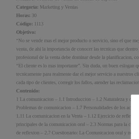
Categoría:
Marketing y Ventas
Horas:
30
Código:
1113
Objetivo:
“No se vende mas el mejor producto o servicio, sino el que me
venta, de ahi la importancia de conocer las tecnicas que dentr
profesional de la venta debe dominar desde la planificacion, c
“El cliente es lo mas importante”. Sin duda, un buen eslogan 
tecnicamente para realmente dar el mejor servicio a nuestros cl
cada tipo de clientes, corregir los fallos, atender las reclamac
Contenido:
1 La comunicacion – 1.1 Introduccion – 1.2 Naturaleza y defi
Problemas de comunicacion – 1.7 Personalidades de los actore
1.11 La comunicacion en la Venta – 1.12 Ejercicio de reflexio
principales de la comunicacion oral – 2.3 Normas para la comun
de reflexion – 2.7 Cuestionario: La Comunicacion oral y no ver