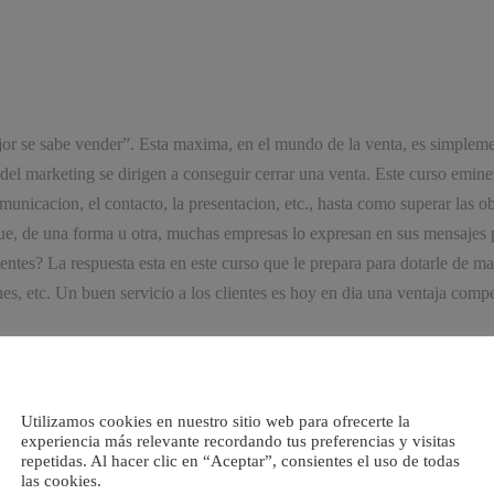
jor se sabe vender”. Esta maxima, en el mundo de la venta, es simplem
o del marketing se dirigen a conseguir cerrar una venta. Este curso emin
omunicacion, el contacto, la presentacion, etc., hasta como superar las
que, de una forma u otra, muchas empresas lo expresan en sus mensajes 
ientes? La respuesta esta en este curso que le prepara para dotarle de ma
iones, etc. Un buen servicio a los clientes es hoy en dia una ventaja comp
nicion – 1.3 Tipos de comunicacion – 1.4 Elementos del proceso de la 
s de la comunicacion – 1.8 Interaccion de caracteres – 1.9 Comportami
n – 1.13 Cuestionario: La Comunicacion – 2 La comunicacion oral y no 
Utilizamos cookies en nuestro sitio web para ofrecerte la
icacion oral efectiva – 2.4 Reglas para hablar bien en publico – 2.5 L
experiencia más relevante recordando tus preferencias y visitas
repetidas. Al hacer clic en “Aceptar”, consientes el uso de todas
bal – 3 Que significa atencion al cliente – 3.1 Las motivaciones empres
las cookies.