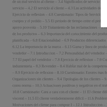
de un mal servicio al cliente – 3.4 Significados de servicio al c
servicio – 4.2 El servicio al cliente – 4.3 Las actividades del se
Ejercicio de reflexion – 4.8 Cuestionario: Tipos de Servicio – 
compra y el pedido – 5.5 El periodo de tiempo entre el pedido 
apoyo posventa – 5.10 Tratamiento de las reclamaciones – 5.11 
de los productos – 6.3 Importancia del conocimiento del produ
planificada – 6.8 Estacionalidad – 6.9 Productos diferenciado
6.12 La importancia de la marca – 6.13 Gama y linea de produc
vendedor – 7.1 Introduccion – 7.2 Personalidad del vendedor –
7.7 El papel del vendedor – 7.8 Ejercicio de reflexion – 7.9 Cu
indumentaria – 8.3 Revender – 8.4 Hablar mal de la competenci
– 8.9 Ejercicio de reflexion – 8.10 Cuestionario: Errores mas fr
Organizaciones sin clientes – 9.4 Tipologias de los clientes – 9
como norma – 10.3 Actuaciones positivas y negativas en el tr
10.8 Cuestionario: Cara a cara con el cliente – 11 El cliente d
visceral – 11.5 El cliente verdaderamente dificil – 11.6 Problem
Motivaciones del cliente para comprar I – 12.1 Introduccion – 