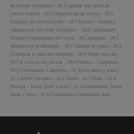
de formato automatico – 29.4 Agregar una cuenta de
correos hotmail – 29.5 Organizacion de correos – 29.6
Limpieza de conversaciones – 29.7 Practica – Gestion y
organizacion del correo electronico – 29.8 Cuestionario:
Gestion y organizacion del correo – 30 Calendario – 30.1
Introduccion al calendario – 30.2 Cambiar las vistas – 30.3
Configurar la vista del calendario – 30.4 Añadir una cita –
30.5 Ir a una fecha concreta – 30.6 Practica – Calendario –
30.7 Cuestionario: Calendario – 31 Tareas diario y notas –
31.1 Añadir una tarea – 31.2 Diario – 31.3 Notas – 31.4
Practica – Tareas diario y notas – 31.5 Cuestionario: Tareas
diario y notas – 31.6 Cuestionario: Cuestionario final –