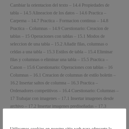
Cambiar la orientacion del texto – 14.4 Propiedades de
tabla – 14.5 Alineacion de los datos – 14.6 Practica –
Carpema – 14.7 Practica – Formacion continua – 14.8
Practica – Columnas – 14.9 Cuestionario: Creacion de
tablas – 15 Operaciones con tablas – 15.1 Modos de
seleccion de una tabla – 15.2 Añadir filas, columnas o
celdas a una tabla – 15.3 Estilos de tabla – 15.4 Eliminar
filas y columnas o eliminar una tabla – 15.5 Practica –
Canon – 15.6 Cuestionario: Operaciones con tablas – 16
Columnas – 16.1 Creacion de columnas de estilo boletin –
16.2 Insertar saltos de columna – 16.3 Practica –
Ordenadores competitivos – 16.4 Cuestionario: Columnas –
17 Trabajar con imagenes – 17.1 Insertar imagenes desde
archivo – 17.2 Insertar imagenes prediseñadas – 17.3
Modificar el tamaño de una imagen – 17.4 Colocar
imagenes – 17.5 Herramientas de imagen – 17.6 Captura de
Utilizamos cookies en nuestro sitio web para ofrecerte la