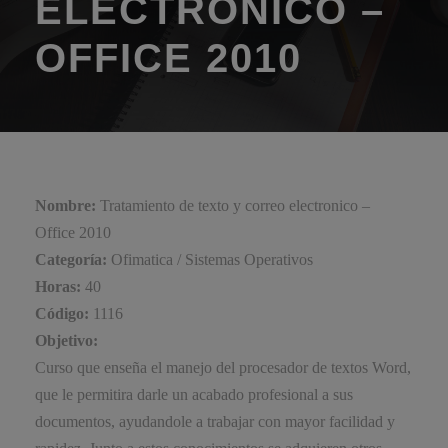
ELECTRONICO –
OFFICE 2010
Nombre:
Tratamiento de texto y correo electronico –
Office 2010
Categoría:
Ofimatica / Sistemas Operativos
Horas:
40
Código:
1116
Objetivo:
Curso que enseña el manejo del procesador de textos Word,
que le permitira darle un acabado profesional a sus
documentos, ayudandole a trabajar con mayor facilidad y