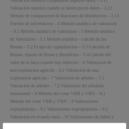
Valoracion sintetica comparando algunos ratios – 3.11
Valoracion sintetica cuando se tienen pocos datos – 3.12
Metodo de comparacion de funciones de distribucion – 3.13
Fuentes de informacion – 4 Metodo analitico de valoracion
– 4.1 Metodo analitico de valoracion – 5 Metodo analitico
de Valoracion – 5.1 Metodo analitico – calculo de las
Rentas – 5.2 El tipo de capitalizacion – 5.3 Calculos de
Rentas, reparto de Renta y Beneficios – 5.4 Calculo del
valor de la finca cuando hay inflacion – 6 Valoracion de
una explotacion agricola – 6.1 Valoracion de una
explotacion agricola – 7 Valoracion de arboles – 7.1
Valoracion de arboles – 7.2 Valoracion del arbolado
ornamental – 8 Metodo del coste VRB y VRN – 8.1
Metodo del coste VRB y VRN – 9 Valoraciones
expropiatorias – 9.1 Valoraciones expropiatorias – 9.2
Valoracion en el suelo rural – 10 Valoraciones de daños y
perjuicios – 10.1 Valoraciones de daños y perjuicios – 10.2