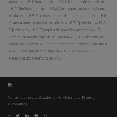
agrarias – 16.1 Introduccion – 16.2 Medidas de superficie –
16.3 Medidas agrarias – 16.4 Correspondencia oficial entre
medidas – 16.5 Sistemas de medidas internacionales – 16.6
Sistema internacional de medidas – 16.7 Ejercicio 1 – 16.8
Ejercicio 2 – 16.9 Ejemplos de parcelas catastrales – 17
Estructura del informe de valoracion – 17.1 El informe de
valoracion agraria – 17.2 Solicitante del informe y finalidad
– 17.3 Documentacion grafica – 17.4 Anexo – 17.5
Cuestionario: Cuestionario final –
Consultores especializados en Servicios para Pymes y
Autónomos.