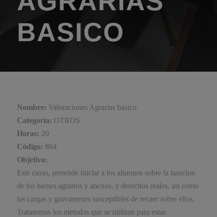
AGRARIAS
BASICO
Nombre:
Valoraciones Agrarias basico
Categoría:
OTROS
Horas:
20
Código:
864
Objetivo:
Este curso, pretende iniciar a los alumnos sobre la tasacion
de los bienes agrarios y anexos, y derechos reales, asi como
las cargas y gravamenes susceptibles de recaer sobre ellos.
Trataremos los metodos que se utilizan para estas