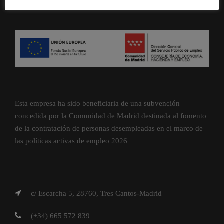
Esta empresa ha sido beneficiaria de una subvención
concedida por la Comunidad de Madrid destinada al fomento
de la contratación de personas desempleadas en el marco de
las políticas activas de empleo 2026
c/ Escarcha 5, 28760, Tres Cantos-Madrid
(+34) 665 572 839