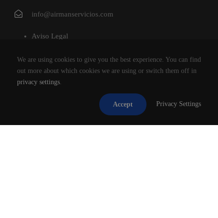
info@airmanservicios.com
Aviso Legal
Política de Privacidad
We are using cookies to give you the best experience. You can find
Política de Cookies
out more about which cookies we are using or switch them off in
privacy settings
.
AIRMAN SERVICIOS DE RESTAURACION S.L.
Privacy Settings
Accept
®2026
TODOS LOS DERECHOS RESERVADOS.