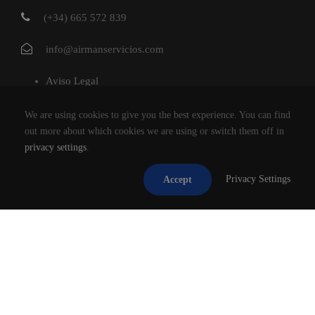
(+34) 665 572 839
info@airmanservicios.com
Aviso Legal
Política de Privacidad
We are using cookies to give you the best experience. You can find
Política de Cookies
out more about which cookies we are using or switch them off in
privacy settings
.
AIRMAN SERVICIOS DE RESTAURACION S.L.
Privacy Settings
Accept
®2026
TODOS LOS DERECHOS RESERVADOS.