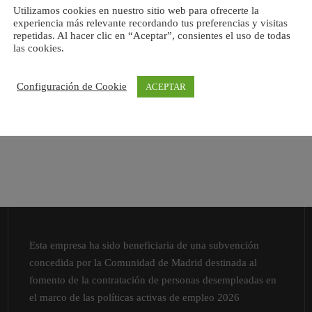
Utilizamos cookies en nuestro sitio web para ofrecerte la
experiencia más relevante recordando tus preferencias y visitas
repetidas. Al hacer clic en “Aceptar”, consientes el uso de todas
las cookies.
Configuración de Cookie
ACEPTAR
Esta empresa ha sido beneficiaria de una subvención
concedida por la Comunidad de Madrid destinada al
fomento de la contratación de personas desempleadas en
el marco de las políticas activas de empleo 2026