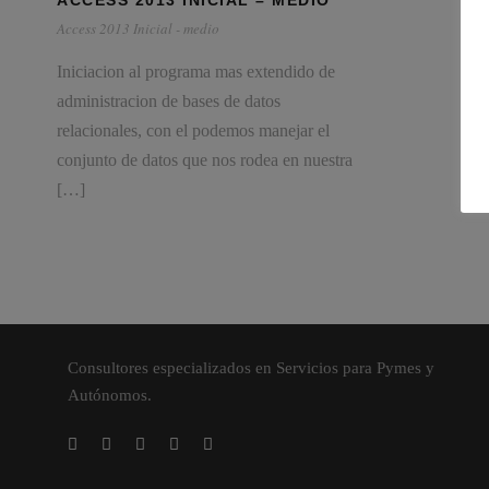
ACCESS 2013 INICIAL – MEDIO
Access 2013 Inicial - medio
Iniciacion al programa mas extendido de
administracion de bases de datos
relacionales, con el podemos manejar el
conjunto de datos que nos rodea en nuestra
[…]
Consultores especializados en Servicios para Pymes y
Autónomos.