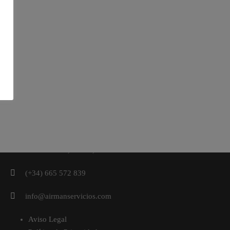
c/ Escarcha 5, 28760, Tres Cantos-Madrid
(+34) 665 572 839
info@airmanservicios.com
Aviso Legal