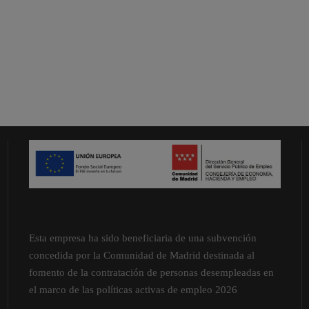
Esta empresa ha sido beneficiaria de una subvención
concedida por la Comunidad de Madrid destinada al
fomento de la contratación de personas desempleadas en
el marco de las políticas activas de empleo 2026