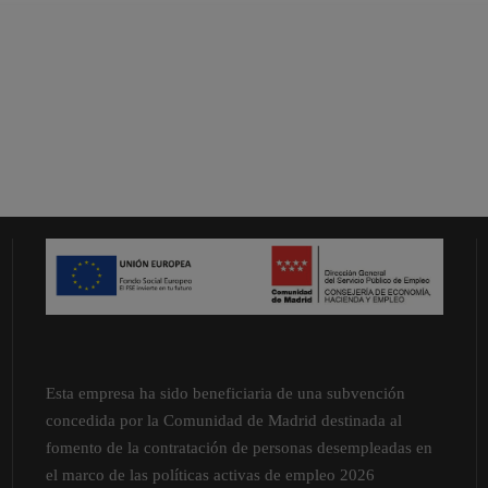
Esta empresa ha sido beneficiaria de una subvención
concedida por la Comunidad de Madrid destinada al
fomento de la contratación de personas desempleadas en
el marco de las políticas activas de empleo 2026