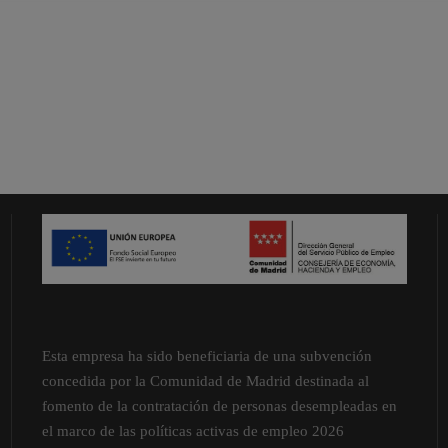
Esta empresa ha sido beneficiaria de una subvención
concedida por la Comunidad de Madrid destinada al
fomento de la contratación de personas desempleadas en
el marco de las políticas activas de empleo 2026