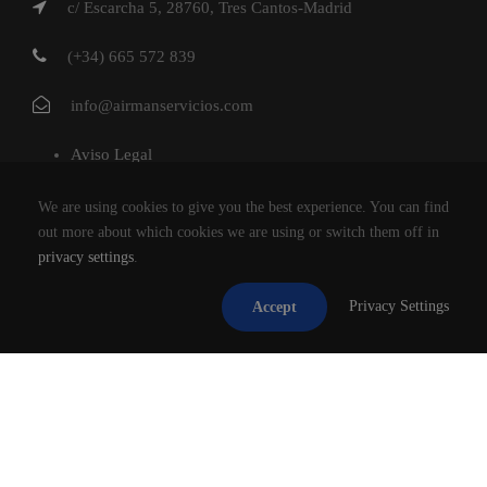
c/ Escarcha 5, 28760, Tres Cantos-Madrid
(+34) 665 572 839
info@airmanservicios.com
Aviso Legal
Política de Privacidad
We are using cookies to give you the best experience. You can find
Política de Cookies
out more about which cookies we are using or switch them off in
privacy settings
.
AIRMAN SERVICIOS DE RESTAURACION S.L.
Privacy Settings
Accept
®2026
TODOS LOS DERECHOS RESERVADOS.