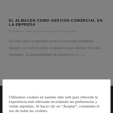
EL ALMACEN COMO GESTION COMERCIAL EN
LA EMPRESA
El almacen como gestion comercial en la empresa
En este curso se muestra como es necesario mantener
siempre un control sobre el almacen para obtener, en cada
momento, la disponibilidad de productos y […]
Utilizamos cookies en nuestro sitio web para ofrecerte la
experiencia más relevante recordando tus preferencias y
visitas repetidas. Al hacer clic en “Aceptar”, consientes el
uso de todas las cookies.