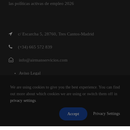
las políticas activas de empleo 2026
c/ Escarcha 5, 28760, Tres Cantos-Madrid
(+34) 665 572 839
info@airmanservicios.com
Aviso Legal
Política de Privacidad
We are using cookies to give you the best experience. You can find
Política de Cookies
out more about which cookies we are using or switch them off in
privacy settings
.
AIRMAN SERVICIOS DE RESTAURACION S.L.
Privacy Settings
Accept
®2026
TODOS LOS DERECHOS RESERVADOS.