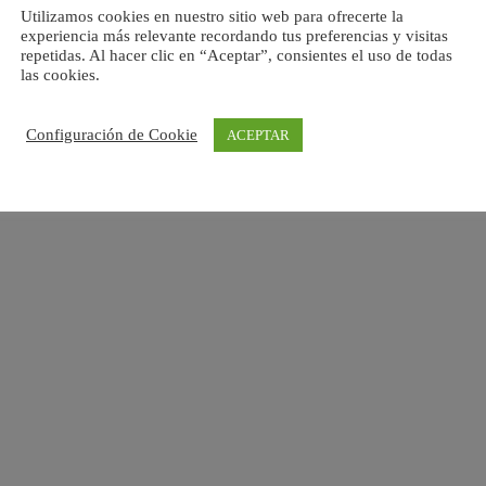
Utilizamos cookies en nuestro sitio web para ofrecerte la
experiencia más relevante recordando tus preferencias y visitas
repetidas. Al hacer clic en “Aceptar”, consientes el uso de todas
las cookies.
Configuración de Cookie
ACEPTAR
Esta empresa ha sido beneficiaria de una subvención
concedida por la Comunidad de Madrid destinada al
fomento de la contratación de personas desempleadas en
el marco de las políticas activas de empleo 2026