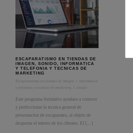
ESCAPARATISMO EN TIENDAS DE
IMAGEN, SONIDO, INFORMATICA
Y TELEFONIA Y TECNICAS DE
MARKETING
Escaparatismo en tiendas de imagen
/
informatica
y telefonia y tecnicas de marketing
/
sonido
Este programa formativo ayudara a conocer
y perfeccionar la tecnica general de
presentacion de escaparates, al objeto de
Consultores especializados en Servicios para Pymes y
despertar el interes de los clientes. El […]
Autónomos.