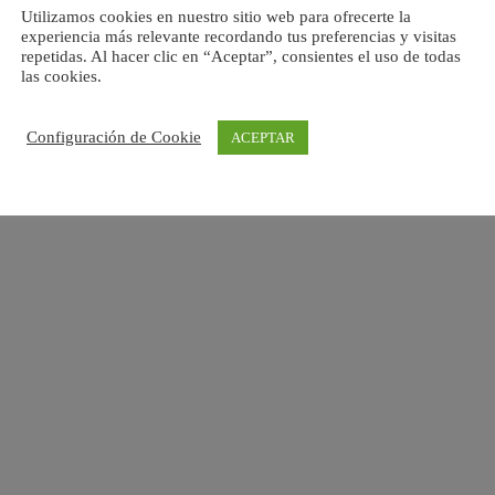
Utilizamos cookies en nuestro sitio web para ofrecerte la
experiencia más relevante recordando tus preferencias y visitas
repetidas. Al hacer clic en “Aceptar”, consientes el uso de todas
las cookies.
Configuración de Cookie
ACEPTAR
Esta empresa ha sido beneficiaria de una subvención
concedida por la Comunidad de Madrid destinada al
fomento de la contratación de personas desempleadas en
el marco de las políticas activas de empleo 2026