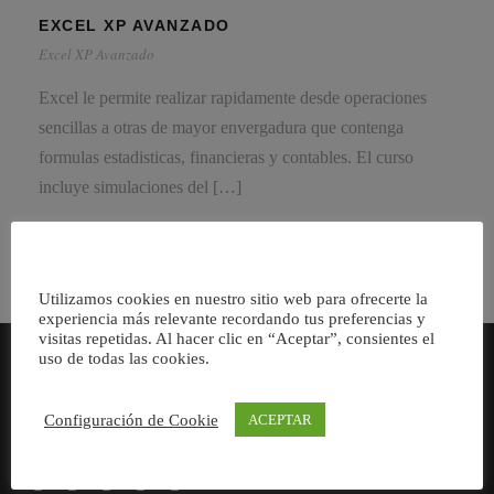
EXCEL XP AVANZADO
Excel XP Avanzado
Excel le permite realizar rapidamente desde operaciones
sencillas a otras de mayor envergadura que contenga
formulas estadisticas, financieras y contables. El curso
incluye simulaciones del […]
Utilizamos cookies en nuestro sitio web para ofrecerte la
experiencia más relevante recordando tus preferencias y
visitas repetidas. Al hacer clic en “Aceptar”, consientes el
uso de todas las cookies.
Consultores especializados en Servicios para Pymes y
Configuración de Cookie
ACEPTAR
Autónomos.