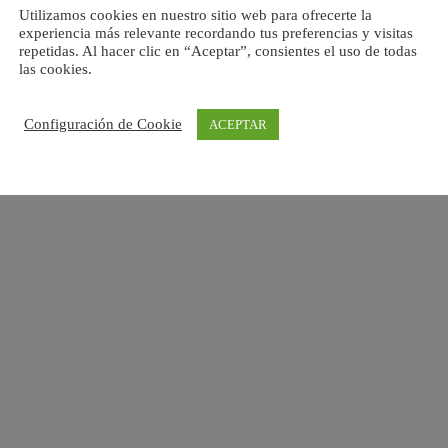
Utilizamos cookies en nuestro sitio web para ofrecerte la
experiencia más relevante recordando tus preferencias y visitas
repetidas. Al hacer clic en “Aceptar”, consientes el uso de todas
las cookies.
Configuración de Cookie
ACEPTAR
Esta empresa ha sido beneficiaria de una subvención
concedida por la Comunidad de Madrid destinada al
fomento de la contratación de personas desempleadas en
el marco de las políticas activas de empleo 2026