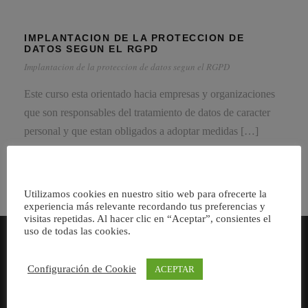
IMPLANTACION DE LA PROTECCION DE
DATOS SEGUN EL RGPD
Implantacion de la proteccion de datos segun el RGPD
Este curso esta orientado hacia empresas y organizaciones
que son responsables del tratamiento de datos de caracter
personal y que estan obligados a adoptar medidas […]
Utilizamos cookies en nuestro sitio web para ofrecerte la
experiencia más relevante recordando tus preferencias y
visitas repetidas. Al hacer clic en “Aceptar”, consientes el
uso de todas las cookies.
Configuración de Cookie
Consultores especializados en Servicios para Pymes y
ACEPTAR
Autónomos.