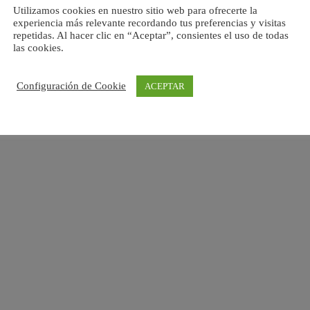
Utilizamos cookies en nuestro sitio web para ofrecerte la
experiencia más relevante recordando tus preferencias y visitas
repetidas. Al hacer clic en “Aceptar”, consientes el uso de todas
las cookies.
Configuración de Cookie
ACEPTAR
Esta empresa ha sido beneficiaria de una subvención
concedida por la Comunidad de Madrid destinada al
fomento de la contratación de personas desempleadas en
el marco de las políticas activas de empleo 2026