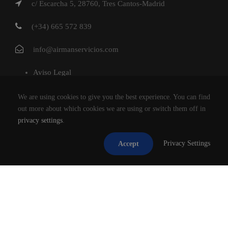
c/ Escarcha 5, 28760, Tres Cantos-Madrid
(+34) 665 572 839
info@airmanservicios.com
Aviso Legal
Política de Privacidad
We are using cookies to give you the best experience. You can find
Política de Cookies
out more about which cookies we are using or switch them off in
privacy settings
.
AIRMAN SERVICIOS DE RESTAURACION S.L.
Privacy Settings
Accept
®2026
TODOS LOS DERECHOS RESERVADOS.