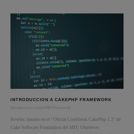
INTRODUCCION A CAKEPHP FRAMEWORK
Introduccion a CakePHP Framework
Reseña: basado en el "Oficial Cookbook CakePhp 1.3" de
Cake Software Foundation del MIT. Objetivos: