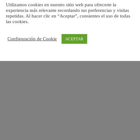
Utilizamos cookies en nuestro sitio web para ofrecerte la
experiencia más relevante recordando tus preferencias y visitas
repetidas. Al hacer clic en “Aceptar”, consientes el uso de todas
las cookies.
Configuración de Cookie
ACEPTAR
Esta empresa ha sido beneficiaria de una subvención
concedida por la Comunidad de Madrid destinada al
fomento de la contratación de personas desempleadas en
el marco de las políticas activas de empleo 2026