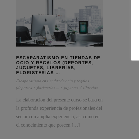
ESCAPARATISMO EN TIENDAS DE
OCIO Y REGALOS (DEPORTES,
JUGUETES, LIBRERIAS,
FLORISTERIAS …
Escaparatismo en tiendas de ocio y regalos
(deportes
/
floristerias ...
/
juguetes
/
librerias
La elaboracion del presente curso se basa en
la profunda experiencia de profesionales del
sector con amplia experiencia, asi como en
el conocimiento que poseen […]
Consultores especializados en Servicios para Pymes y
Autónomos.