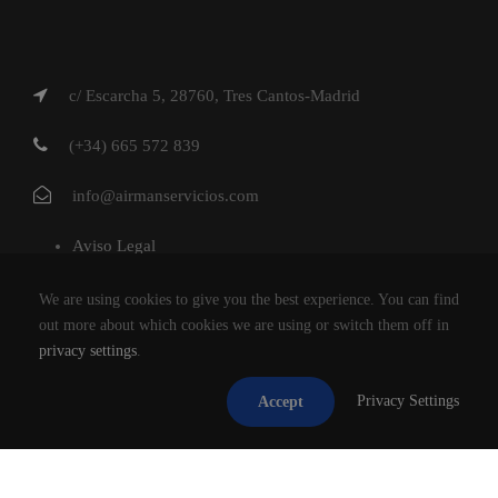
c/ Escarcha 5, 28760, Tres Cantos-Madrid
(+34) 665 572 839
info@airmanservicios.com
Aviso Legal
Política de Privacidad
We are using cookies to give you the best experience. You can find
Política de Cookies
out more about which cookies we are using or switch them off in
privacy settings
.
AIRMAN SERVICIOS DE RESTAURACION S.L.
Privacy Settings
Accept
®2026
TODOS LOS DERECHOS RESERVADOS.