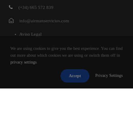
(+34) 665 572 839
info@airmanservicios.com
Aviso Legal
Política de Privacidad
We are using cookies to give you the best experience. You can find
Política de Cookies
out more about which cookies we are using or switch them off in
privacy settings
.
AIRMAN SERVICIOS DE RESTAURACION S.L.
Privacy Settings
Accept
®2026
TODOS LOS DERECHOS RESERVADOS.