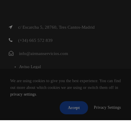
c/ Escarcha 5, 28760, Tres Cantos-Madrid
(+34) 665 572 839
info@airmanservicios.com
Aviso Legal
Política de Privacidad
We are using cookies to give you the best experience. You can find
Política de Cookies
out more about which cookies we are using or switch them off in
privacy settings
.
AIRMAN SERVICIOS DE RESTAURACION S.L.
Privacy Settings
Accept
®2026
TODOS LOS DERECHOS RESERVADOS.