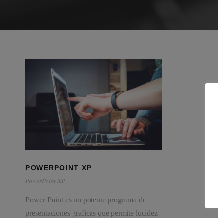
POWERPOINT XP
PowerPoint XP
Power Point es un potente programa de
presentaciones graficas que permite lucidez